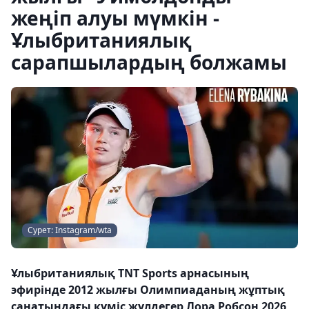
жеңіп алуы мүмкін -
Ұлыбританиялық
сарапшылардың болжамы
Сурет: Instagram/wta
Ұлыбританиялық TNT Sports арнасының
эфирінде 2012 жылғы Олимпиаданың жұптық
санатындағы күміс жүлдегер Лора Робсон 2026