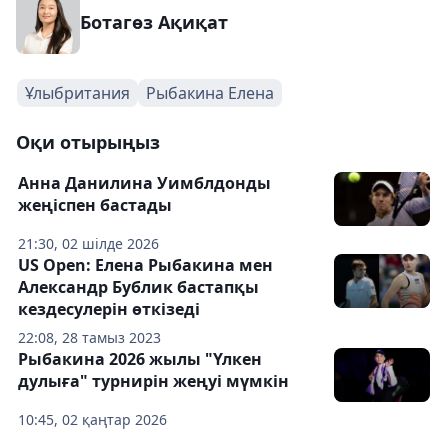
Ботагөз Ақиқат
Ұлыбритания
Рыбакина Елена
Оқи отырыңыз
Анна Данилина Уимблдонды
жеңіспен бастады
21:30, 02 шілде 2026
US Open: Елена Рыбакина мен
Александр Бублик бастапқы
кездесулерін өткізеді
22:08, 28 тамыз 2023
Рыбакина 2026 жылы "Үлкен
дулыға" турнирін жеңуі мүмкін
10:45, 02 қаңтар 2026