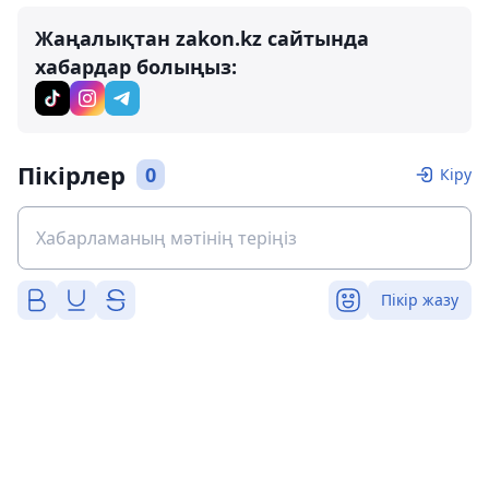
Жаңалықтан zakon.kz сайтында
хабардар болыңыз:
Пікірлер
0
Кіру
Пікір жазу