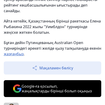
рейтинг көшбасшылығынан ығыстырады деп
санайды.
Айта кетейік, Қазақстанның бірінші ракеткасы Елена
Рыбакина 2022 жылы "Уимблдон" турнирінде
жеңіске жеткен болатын.
Бұған дейін Путинцеваның Australian Open
турниріндегі әрекеті желіде қызу талқылануда екенін
жазғанбыз
.
Мақаламен бөлісу
Google-ға қосылып,
жаңалықтарды бірінші болып оқыңыз