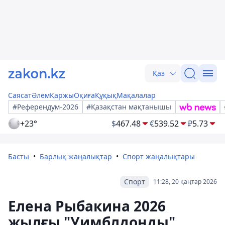
Қаз
Саясат
Әлем
Қаржы
Оқиға
Құқық
Мақалалар
#Референдум-2026
#Қазақстан мақтанышы
+23°
$
467.48
€
539.52
₽
5.73
Басты
Барлық жаңалықтар
Спорт жаңалықтары
Спорт
11:28, 20 қаңтар 2026
Елена Рыбакина 2026
жылғы "Уимблдонды"