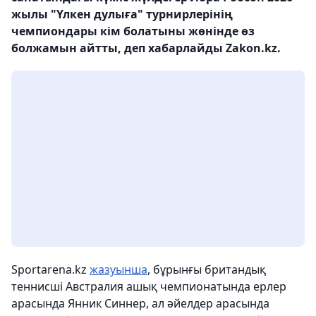
жылы "Үлкен дулыға" турнирлерінің
чемпиондары кім болатыны жөнінде өз
болжамын айтты, деп хабарлайды Zakon.kz.
Sportarena.kz
жазуынша
, бұрынғы британдық
теннисші Австралия ашық чемпионатында ерлер
арасында Янник Синнер, ал әйелдер арасында