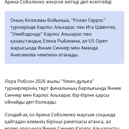
Арина Соболенко жеңіске жетеді деп есептейді.
Оның болжамы бойынша, "Ролан Гаррос"
турнирінде Карлос Алькарас пен Ига Швёнтек,
"Уимблдонда" Карлос Алькарас пен
қазақстандық Елена Рыбакина, ал US Open
жарысында Янник Синнер мен Аманда
Анисимова чемпион атанады.
Лора Робсон 2026 жылы "Үлкен дулыға"
турнирлерінің төрт финалының барлығында Янник
Синнер мен Карлос Алькарас бір-біріне қарсы
ойнайды деп болжады.
Сондай-ақ ол Арина Соболенко маусым соңында
қайтадан әлемнің бірінші ракеткасы атанса, ал
ерлер арасында Янник Синнер Карлос Алькарасты