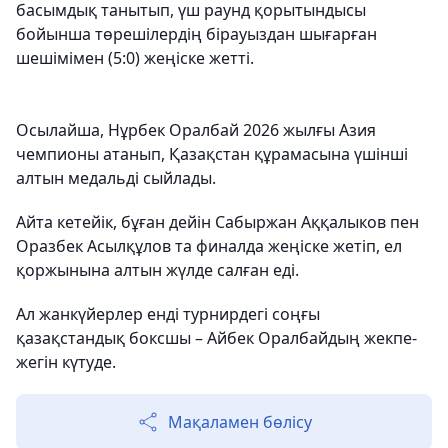
басымдық танытып, үш раунд қорытындысы
бойынша төрешілердің бірауыздан шығарған
шешімімен (5:0) жеңіске жетті.
Осылайша, Нұрбек Оралбай 2026 жылғы Азия
чемпионы атанып, Қазақстан құрамасына үшінші
алтын медальді сыйлады.
Айта кетейік, бұған дейін Сабыржан Аққалыков пен
Оразбек Асылқұлов та финалда жеңіске жетіп, ел
қоржынына алтын жүлде салған еді.
Ал жанкүйерлер енді турнирдегі соңғы
қазақстандық боксшы – Айбек Оралбайдың жекпе-
жегін күтуде.
Мақаламен бөлісу