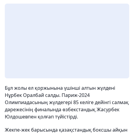
Бұл жолы ел қоржынына үшінші алтын жүлдені
Нұрбек Оралбай салды. Париж-2024
Олимпиадасының жүлдегері 85 келіге дейінгі салмақ
дәрежесінің финалында өзбекстандық Жасурбек
Юлдошевпен қолғап түйістірді.
Жекпе-жек барысында қазақстандық боксшы айқын