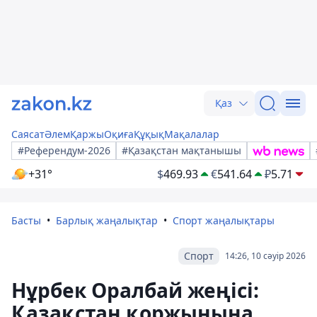
Қаз
Саясат
Әлем
Қаржы
Оқиға
Құқық
Мақалалар
#Референдум-2026
#Қазақстан мақтанышы
+31°
$
469.93
€
541.64
₽
5.71
Басты
Барлық жаңалықтар
Спорт жаңалықтары
Спорт
14:26, 10 сәуір 2026
Нұрбек Оралбай жеңісі:
Қазақстан қоржынына