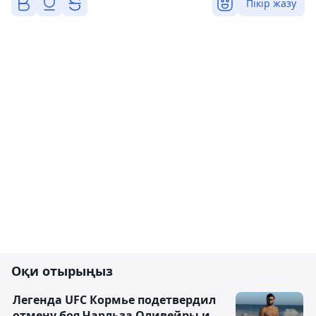
Пікір жазу
Оқи отырыңыз
Легенда UFC Кормье подетвердил
отмену боя Чарльза Оливейры и