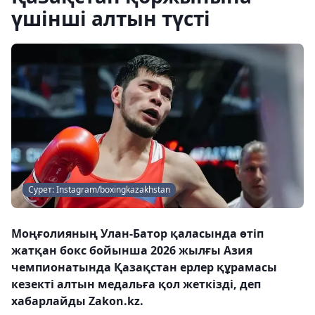
үшінші алтын түсті
Сурет: Instagram/boxingkazakhstan
Моңғолияның Улан-Батор қаласында өтіп
жатқан бокс бойынша 2026 жылғы Азия
чемпионатында Қазақстан ерлер құрамасы
кезекті алтын медальға қол жеткізді, деп
хабарлайды Zakon.kz.