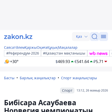
Қаз
Саясат
Әлем
Қаржы
Оқиға
Құқық
Мақалалар
#Референдум-2026
#Қазақстан мақтанышы
+30°
$
469.93
€
541.64
₽
5.71
Басты
Барлық жаңалықтар
Спорт жаңалықтары
Спорт
13:12, 26 мамыр 2026
Бибісара Асаубаева
Норвегия чемпионатын