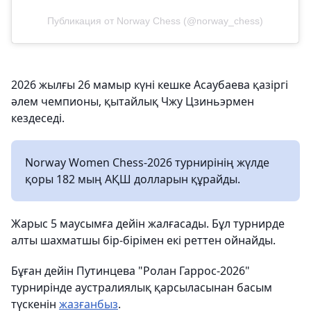
Публикация от Norway Chess (@norway_chess)
2026 жылғы 26 мамыр күні кешке Асаубаева қазіргі
әлем чемпионы, қытайлық Чжу Цзиньэрмен
кездеседі.
Norway Women Chess-2026 турнирінің жүлде
қоры 182 мың АҚШ долларын құрайды.
Жарыс 5 маусымға дейін жалғасады. Бұл турнирде
алты шахматшы бір-бірімен екі реттен ойнайды.
Бұған дейін Путинцева "Ролан Гаррос-2026"
турнирінде аустралиялық қарсыласынан басым
түскенін
жазғанбыз
.