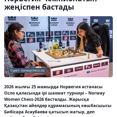
жеңіспен бастады
Сурет: norwaychess.no
2026 жылғы 25 мамырда Норвегия астанасы
Осло қаласында ірі шахмат турнирі – Norway
Women Chess-2026 басталды. Жарысқа
Қазақстан әйелдер құрамасының көшбасшысы
Бибісара Асаубаева қатысып жатыр, деп