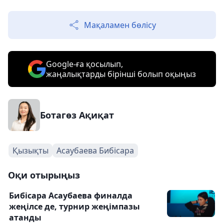
Мақаламен бөлісу
Google-ға қосылып,
жаңалықтарды бірінші болып оқыңыз
Ботагөз Ақиқат
Қызықты
Асаубаева Бибісара
Оқи отырыңыз
Бибісара Асаубаева финалда
жеңілсе де, турнир жеңімпазы
атанды