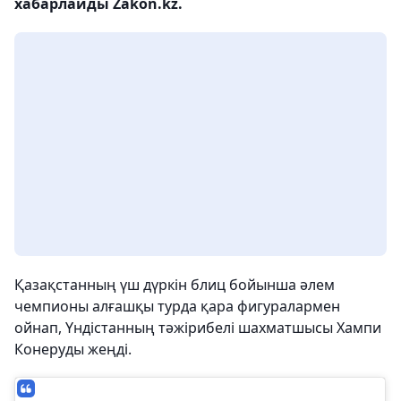
хабарлайды Zakon.kz.
Қазақстанның үш дүркін блиц бойынша әлем
чемпионы алғашқы турда қара фигуралармен
ойнап, Үндістанның тәжірибелі шахматшысы Хампи
Конеруды жеңді.