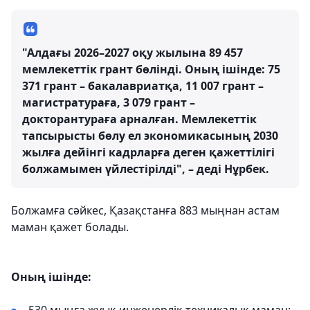
"Алдағы 2026–2027 оқу жылына 89 457
мемлекеттік грант бөлінді. Оның ішінде: 75
371 грант – бакалавриатқа, 11 007 грант –
магистратураға, 3 079 грант –
докторантураға арналған. Мемлекеттік
тапсырысты бөлу ел экономикасының 2030
жылға дейінгі кадрларға деген қажеттілігі
болжамымен үйлестірілді", – деді Нұрбек.
Болжамға сәйкес, Қазақстанға 883 мыңнан астам
маман қажет болады.
Оның ішінде: