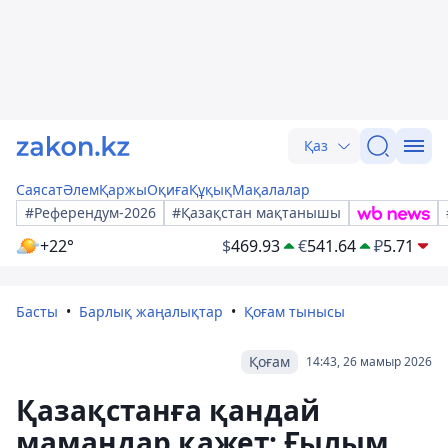
Қаз
Саясат
Әлем
Қаржы
Оқиға
Құқық
Мақалалар
#Референдум-2026
#Қазақстан мақтанышы
+22°
$
469.93
€
541.64
₽
5.71
Басты
Барлық жаңалықтар
Қоғам тынысы
Қоғам
14:43, 26 мамыр 2026
Қазақстанға қандай
мамандар қажет: Ғылым