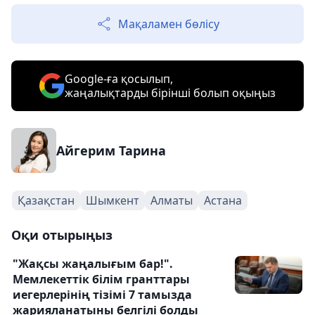
Мақаламен бөлісу
Google-ға қосылып,
жаңалықтарды бірінші болып оқыңыз
Айгерим Тарина
Қазақстан
Шымкент
Алматы
Астана
Оқи отырыңыз
"Жақсы жаңалығым бар!".
Мемлекеттік білім гранттары
иегерлерінің тізімі 7 тамызда
жарияланатыны белгілі болды