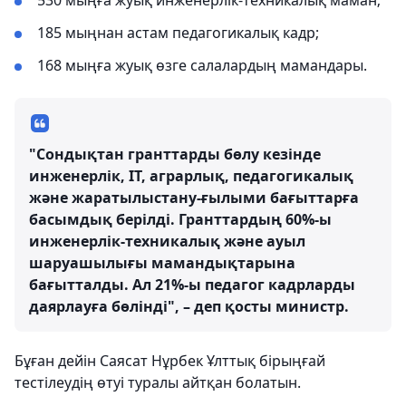
530 мыңға жуық инженерлік-техникалық маман;
185 мыңнан астам педагогикалық кадр;
168 мыңға жуық өзге салалардың мамандары.
"Сондықтан гранттарды бөлу кезінде
инженерлік, IT, аграрлық, педагогикалық
және жаратылыстану-ғылыми бағыттарға
басымдық берілді. Гранттардың 60%-ы
инженерлік-техникалық және ауыл
шаруашылығы мамандықтарына
бағытталды. Ал 21%-ы педагог кадрларды
даярлауға бөлінді", – деп қосты министр.
Бұған дейін Саясат Нұрбек Ұлттық бірыңғай
тестілеудің өтуі туралы айтқан болатын.