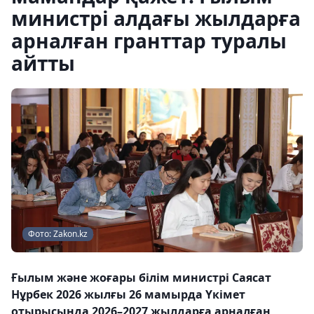
министрі алдағы жылдарға
арналған гранттар туралы
айтты
Фото: Zakon.kz
Ғылым және жоғары білім министрі Саясат
Нұрбек 2026 жылғы 26 мамырда Үкімет
отырысында 2026–2027 жылдарға арналған