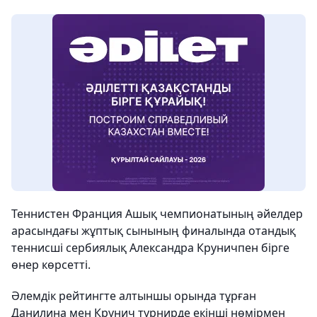
Теннистен Франция Ашық чемпионатының әйелдер
арасындағы жұптық сынының финалында отандық
теннисші сербиялық Александра Круничпен бірге
өнер көрсетті.
Әлемдік рейтингте алтыншы орында тұрған
Данилина мен Крунич турнирде екінші нөмірмен