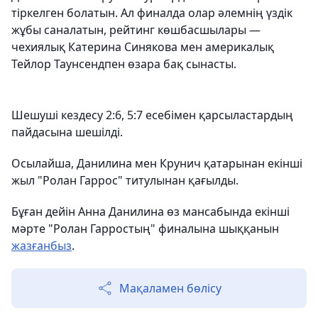
тіркелген болатын. Ал финалда олар әлемнің үздік
жұбы саналатын, рейтинг көшбасшылары —
чехиялық Катерина Синякова мен америкалық
Тейлор Таунсендпен өзара бақ сынасты.
Шешуші кездесу 2:6, 5:7 есебімен қарсыластардың
пайдасына шешілді.
Осылайша, Данилина мен Крунич қатарынан екінші
жыл "Ролан Гаррос" титулынан қағылды.
Бұған дейін Анна Данилина өз мансабында екінші
мәрте "Ролан Гарростың" финалына шыққанын
жазғанбыз
.
Мақаламен бөлісу