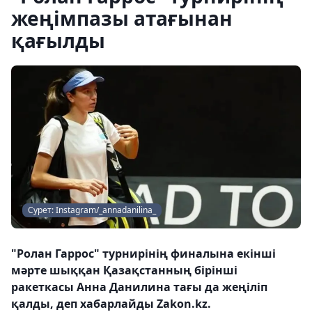
жеңімпазы атағынан
қағылды
Сурет: Instagram/_annadanilina_
"Ролан Гаррос" турнирінің финалына екінші
мәрте шыққан Қазақстанның бірінші
ракеткасы Анна Данилина тағы да жеңіліп
қалды, деп хабарлайды Zakon.kz.