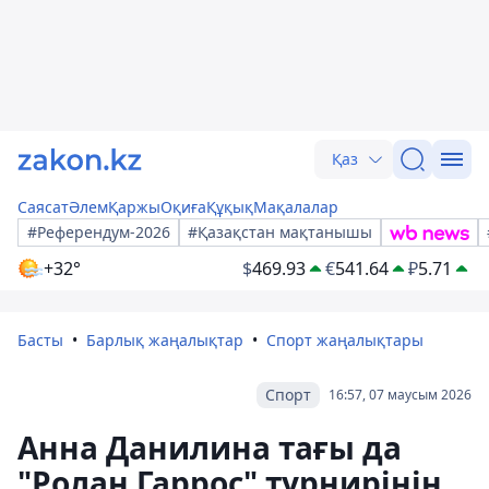
Қаз
Саясат
Әлем
Қаржы
Оқиға
Құқық
Мақалалар
#Референдум-2026
#Қазақстан мақтанышы
+32°
$
469.93
€
541.64
₽
5.71
Басты
Барлық жаңалықтар
Спорт жаңалықтары
Спорт
16:57, 07 маусым 2026
Анна Данилина тағы да
"Ролан Гаррос" турнирінің