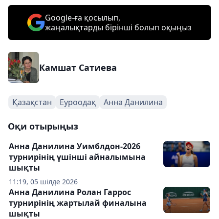
Google-ға қосылып,
жаңалықтарды бірінші болып оқыңыз
Камшат Сатиева
Қазақстан
Еуроодақ
Анна Данилина
Оқи отырыңыз
Анна Данилина Уимблдон-2026
турнирінің үшінші айналымына
шықты
11:19, 05 шілде 2026
Анна Данилина Ролан Гаррос
турнирінің жартылай финалына
шықты