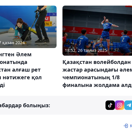
7 қазан 2024
18:52, 26 тамыз 2025
нгтен Әлем
онатында
Қазақстан волейболдан
тан алғаш рет
жастар арасындағы әле
и нәтижеге қол
чемпионатының 1/8
ді
финалына жолдама ал
абардар болыңыз: