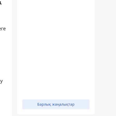
ң
еге
ку
Барлық жаңалықтар