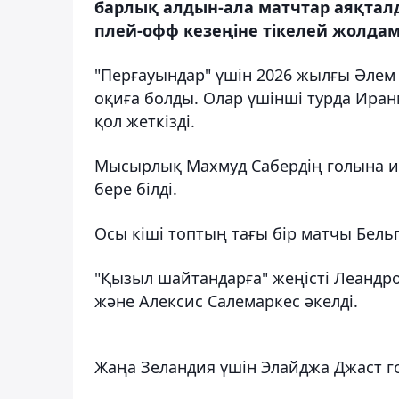
барлық алдын-ала матчтар аяқтал
плей-офф кезеңіне тікелей жолдам
"Перғауындар" үшін 2026 жылғы Әле
оқиға болды. Олар үшінші турда Иранм
қол жеткізді.
Мысырлық Махмуд Сабердің голына ир
бере білді.
Осы кіші топтың тағы бір матчы Бельг
"Қызыл шайтандарға" жеңісті Леандро
және Алексис Салемаркес әкелді.
Жаңа Зеландия үшін Элайджа Джаст го