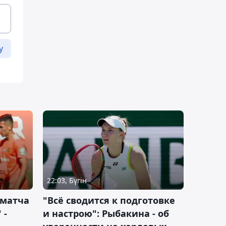
у
22:03, Бүгін
 матча
"Всё сводится к подготовке
 -
и настрою": Рыбакина - об