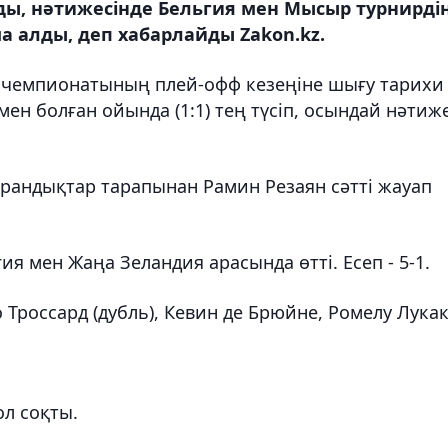
ды, нәтижесінде Бельгия мен Мысыр турнирді
а алды, деп хабарлайды Zakon.kz.
м чемпионатының плей-офф кезеңіне шығу тарихи
ен болған ойында (1:1) тең түсіп, осындай нәтиж
андықтар тарапынан Рамин Резаян сәтті жауап
ия мен Жаңа Зеландия арасында өтті. Есеп - 5-1.
 Троссард (дубль), Кевин де Брюйне, Ромелу Лука
л соқты.