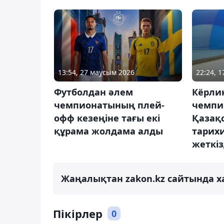
13:54, 27 маусым 2026
22:24, 1
Футболдан әлем
Кёрли
чемпионатының плей-
чемпи
офф кезеңіне тағы екі
Қазақс
құрама жолдама алды
тарих
жеткіз
Жаңалықтан zakon.kz сайтында х
Пікірлер
0