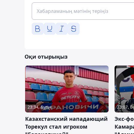
Оқи отырыңыз
23:34, Бүгін
23:07, Б
Казахстанский нападающий
Экс-фо
Торекул стал игроком
Камара