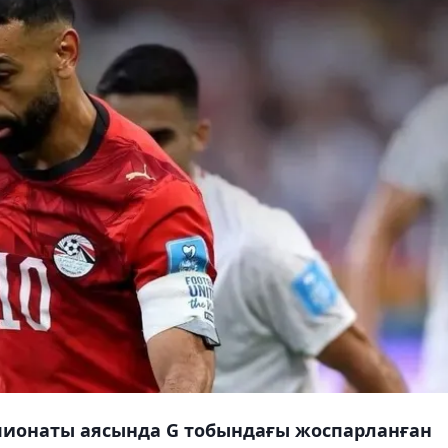
пионаты аясында G тобындағы жоспарланған