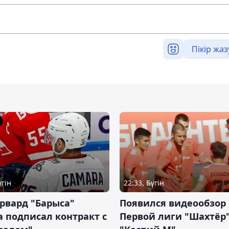
Пікір жаз
үгін
22:33, Бүгін
рвард "Барыса"
Появился видеообзор
 подписал контракт с
Первой лиги "Шахтёр"