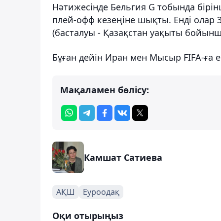
Нәтижесінде Бельгия G тобында бірін
плей-офф кезеңіне шықты. Енді олар 
(басталуы - Қазақстан уақыты бойынша
Бұған дейін Иран мен Мысыр FIFA-ға 
Мақаламен бөлісу:
Камшат Сатиева
АҚШ
Еуроодақ
Оқи отырыңыз