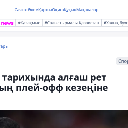
Саясат
Әлем
Қаржы
Оқиға
Құқық
Мақалалар
#Қазақмыс
#Салыстырмалы Қазақстан
#Халық бухг
тары
Спо
 тарихында алғаш рет
ң плей-офф кезеңіне