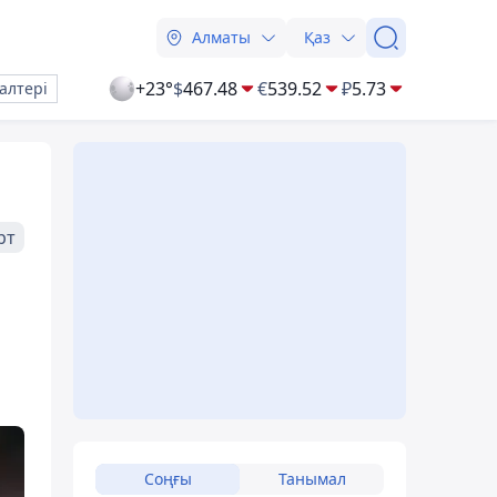
Алматы
Қаз
+23°
$
467.48
€
539.52
₽
5.73
алтері
рт
Соңғы
Танымал