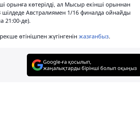
ші орынға көтерілді, ал Мысыр екінші орыннан
3 шілдеде Австралиямен 1/16 финалда ойнайды
 21:00-де).
ерекше өтінішпен жүгінгенін
жазғанбыз
.
Google-ға қосылып,
жаңалықтарды бірінші болып оқыңыз