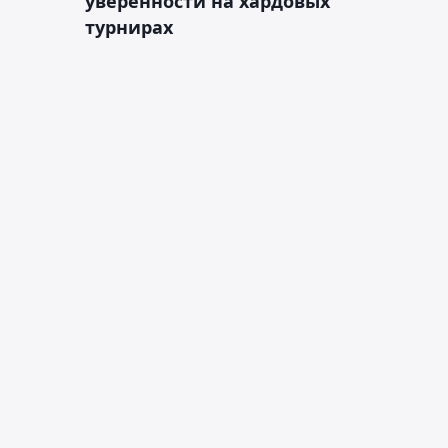
уверенности на хардовых
турнирах