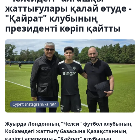
жаттығулары қалай өтуде -
"Қайрат" клубының
президенті көріп қайтты
Сурет: Instagram/kairat4
Жуырда Лондонның "Челси" футбол клубының
Кобхэмдегі жаттығу базасына Қазақстанның
қазіргі чемпионы – "Қайрат" клубының