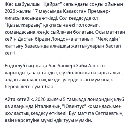
Жас шабуылшы "Қайрат" сапындағы соңғы ойынын
2026 жылғы 17 маусымда Қазақстан Премьер-
лигасы аясында өткізді. Сол кездесуде ол
"Қызылжардың" қақпасына екі гол соғып,
командасына жеңіс сыйлаған болатын. Осы матчтан
кейін Дастан бірден Лондонға аттанып, "Челсидің"
жаттығу базасында алғашқы жаттығуларын бастап
кетті.
Енді клубтың жаңа бас бапкері Хаби Алонсо
дарынды қазақстандық футболшыны назарға алып,
алдағы жолдастық кездесулерде оған мүмкіндік
береді деген үміт бар.
Айта кетейік, 2026 жылғы 5 тамызда лондондық клуб
өз алаңында Италияның "Ювентус" командасымен
жолдастық кездесу өткізеді. Бұл матчта Сәтпаевтың
өзін көрсетуіне мүмкіндік тууы мүмкін.