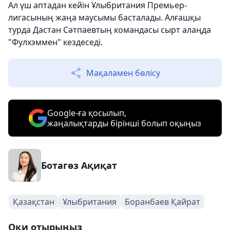
Ал үш аптадан кейін Ұлыбритания Премьер-
лигасының жаңа маусымы басталады. Алғашқы
турда Дастан Сәтпаевтың командасы сырт алаңда
"Фулхэммен" кездеседі.
Мақаламен бөлісу
Google-ға қосылып,
жаңалықтарды бірінші болып оқыңыз
Ботагөз Ақиқат
Қазақстан
Ұлыбритания
Боранбаев Қайрат
Оқи отырыңыз