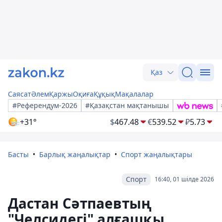
Қаз
Саясат
Әлем
Қаржы
Оқиға
Құқық
Мақалалар
#Референдум-2026
#Қазақстан мақтанышы
+31°
$
467.48
€
539.52
₽
5.73
Басты
Барлық жаңалықтар
Спорт жаңалықтары
Спорт
16:40, 01 шілде 2026
Дастан Сәтпаевтың
"Челсидегі" алғашқы