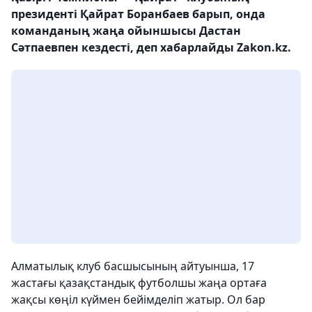
президенті Қайрат Боранбаев барып, онда
команданың жаңа ойыншысы Дастан
Сәтпаевпен кездесті, деп хабарлайды Zakon.kz.
Алматылық клуб басшысының айтуынша, 17
жастағы қазақстандық футболшы жаңа ортаға
жақсы көңіл күймен бейімделіп жатыр. Ол бар