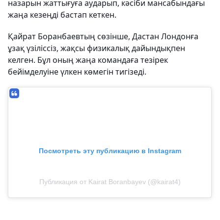
назарын жаттығуға аударып, кәсіби мансабындағы
жаңа кезеңді бастап кеткен.
Қайрат Боранбаевтың сөзінше, Дастан Лондонға
ұзақ үзіліссіз, жақсы физикалық дайындықпен
келген. Бұл оның жаңа командаға тезірек
бейімделуіне үлкен көмегін тигізеді.
Посмотреть эту публикацию в Instagram
Публикация от Kairat Boranbayev (@kairat4)