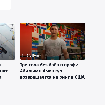
14:54, Бүгін
й
Три года без боёв в профи:
онат
Абильхан Аманкул
ю
возвращается на ринг в США