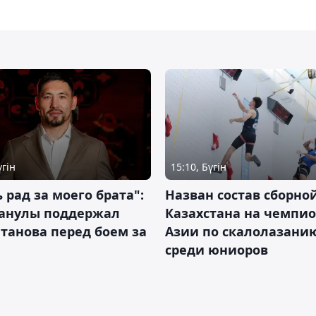
үгін
15:10, Бүгін
 рад за моего брата":
Назван состав сборно
анулы поддержал
Казахстана на чемпи
танова перед боем за
Азии по скалолазани
среди юниоров