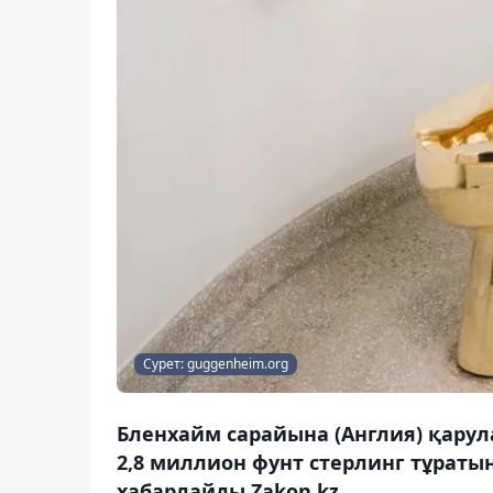
Сурет: guggenheim.org
Бленхайм сарайына (Англия) қарула
2,8 миллион фунт стерлинг тұратын
хабарлайды Zakon.kz.