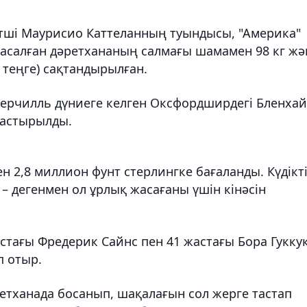
етші Маурисио Каттеланның туындысы, "Америка"
жасалған дәретхананың салмағы шамамен 98 кг жә
 теңге) сақтандырылған.
ерчилль дүниеге келген Оксфордширдегі Бленха
ластырылды.
 2,8 миллион фунт стерлингке бағаланды. Күдікті
 дегенмен ол ұрлық жасағаны үшін кінәсін
тағы Фредерик Сайнс пен 41 жастағы Бора Гуккук
п отыр.
етханада босанып, шақалағын сол жерге тастап