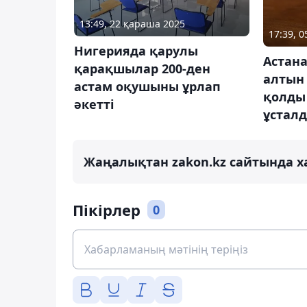
13:49, 22 қараша 2025
17:39, 
Нигерияда қарулы
Астан
қарақшылар 200-ден
алтын
астам оқушыны ұрлап
қолды 
әкетті
ұстал
Жаңалықтан zakon.kz сайтында х
Пікірлер
0