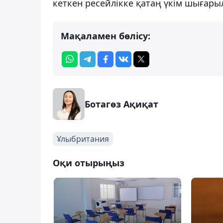
кеткен ресейлікке қатаң үкім шығар
Мақаламен бөлісу:
Ботагөз Ақиқат
Ұлыбритания
Оқи отырыңыз