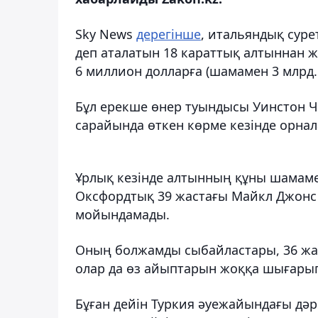
Sky News
дерегінше
, итальяндық сур
деп аталатын 18 караттық алтыннан 
6 миллион долларға (шамамен 3 млрд.
Бұл ерекше өнер туындысы Уинстон Ч
сарайында өткен көрме кезінде орна
Ұрлық кезінде алтынның құны шамамен
Оксфордтық 39 жастағы Майкл Джонс –
мойындамады.
Оның болжамды сыбайластары, 36 жас
олар да өз айыптарын жоққа шығары
Бұған дейін Туркия әуежайындағы дәр