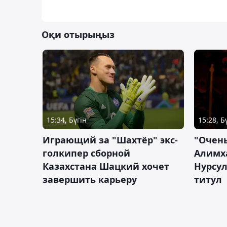
Оқи отырыңыз
15:34, Бүгін
15:28, Б
Играющий за "Шахтёр" экс-
"Очень
голкипер сборной
Алимх
Казахстана Шацкий хочет
Нурсул
завершить карьеру
титул