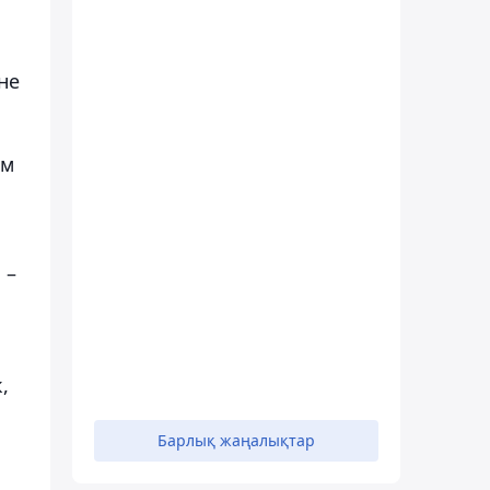
не
йм
 –
,
Барлық жаңалықтар