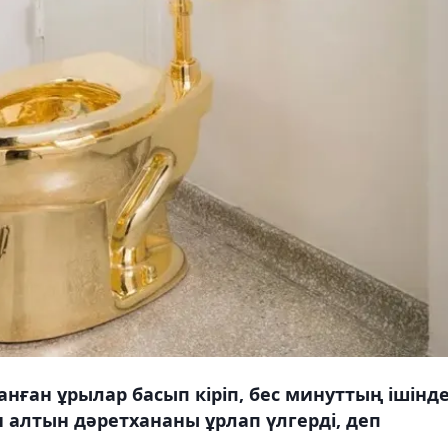
нған ұрылар басып кіріп, бес минуттың ішінд
 алтын дәретхананы ұрлап үлгерді, деп