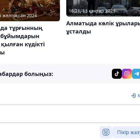
16:21, 13 қаңтар 2023
05 желтоқсан 2024
Алматыда көлік ұрылар
ада тұрғынның
ұсталды
 бұйымдарын
қылған күдікті
ды
абардар болыңыз:
Пікір жаз