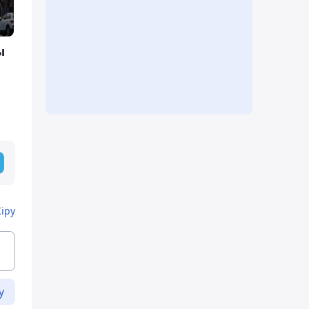
ы
Кіру
у