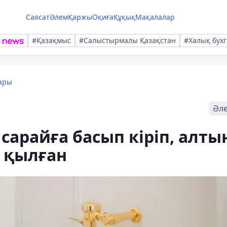
Саясат
Әлем
Қаржы
Оқиға
Құқық
Мақалалар
#Қазақмыс
#Салыстырмалы Қазақстан
#Халық бухг
ары
Әл
сарайға басып кіріп, алты
 қылған