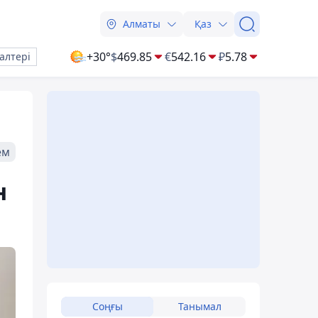
Алматы
Қаз
+30°
$
469.85
€
542.16
₽
5.78
алтері
ем
н
Соңғы
Танымал