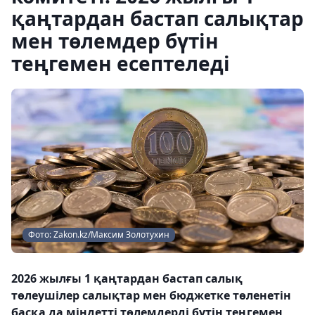
қаңтардан бастап салықтар
мен төлемдер бүтін
теңгемен есептеледі
Фото: Zakon.kz/Максим Золотухин
2026 жылғы 1 қаңтардан бастап салық
төлеушілер салықтар мен бюджетке төленетін
басқа да міндетті төлемдерді бүтін теңгемен