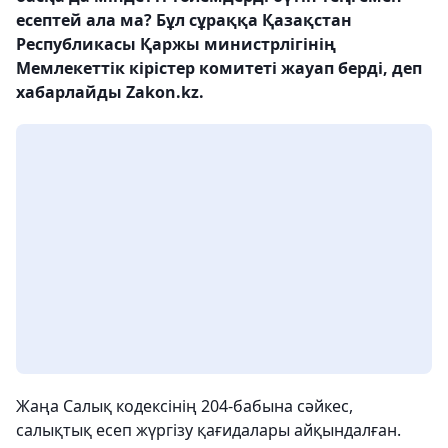
есептей ала ма? Бұл сұраққа Қазақстан
Республикасы Қаржы министрлігінің
Мемлекеттік кірістер комитеті жауап берді, деп
хабарлайды Zakon.kz.
Жаңа Салық кодексінің 204-бабына сәйкес,
салықтық есеп жүргізу қағидалары айқындалған.