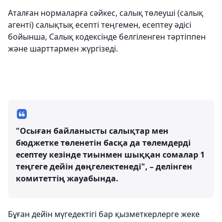
Аталған нормаларға сәйкес, салық төлеуші (салық
агенті) салықтық есепті теңгемен, есептеу әдісі
бойынша, Салық кодексінде белгіленген тәртіппен
және шарттармен жүргізеді.
"Осыған байланысты салықтар мен
бюджетке төленетін басқа да төлемдерді
есептеу кезінде тиынмен шыққан сомалар 1
теңгеге дейін дөңгелектенеді", – делінген
комитеттің жауабында.
Бұған дейін мүгедектігі бар қызметкерлерге жеке