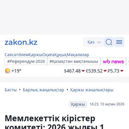
Қаз
Саясат
Әлем
Қаржы
Оқиға
Құқық
Мақалалар
#Референдум-2026
#Қазақстан мақтанышы
+19°
$
467.48
€
539.52
₽
5.73
Басты
Барлық жаңалықтар
Қаржы жаңалықтары
Қаржы
16:23, 10 ақпан 2026
Мемлекеттік кірістер
комитеті: 2026 жылғы 1