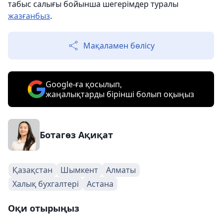
табыс салығы бойынша шегерімдер туралы
жазғанбыз
.
Мақаламен бөлісу
Google-ға қосылып,
жаңалықтарды бірінші болып оқыңыз
Ботагөз Ақиқат
Қазақстан
Шымкент
Алматы
Халық бухгалтері
Астана
Оқи отырыңыз