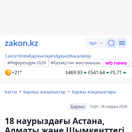
Қаз
Саясат
Әлем
Қаржы
Оқиға
Құқық
Мақалалар
#Референдум-2026
#Қазақстан мақтанышы
+21°
$
469.93
€
541.64
₽
5.71
Басты
Барлық жаңалықтар
Қаржы жаңалықтары
Қаржы
13:01, 18 наурыз 2026
18 наурыздағы Астана,
Алматы және Шымкенттегі