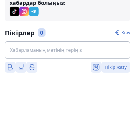
хабардар болыңыз:
Пікірлер
0
Кіру
Пікір жазу