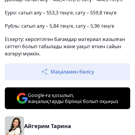
Еуро: сатып алу – 553,3 теңге, сату – 559,8 теңге
Рубль: сатып алу – 5,84 теңге, сату – 5,96 теңге
Ескерту: көрсетілген бағамдар материал жазылған
сәттегі болып табылады және уақыт өткен сайын
өзгеруі мүмкін.
Мақаламен бөлісу
Google-ға қосылып,
жаңалықтарды бірінші болып оқыңыз
Айгерим Тарина