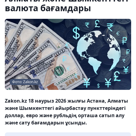
валюта бағамдары
Фото: Zakon.kz
Zakon.kz 18 наурыз 2026 жылғы Астана, Алматы
және Шымкенттегі айырбастау пункттеріндегі
доллар, евро және рубльдің орташа сатып алу
және сату бағамдарын ұсынды.