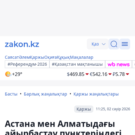
Қаз
Саясат
Әлем
Қаржы
Оқиға
Құқық
Мақалалар
#Референдум-2026
#Қазақстан мақтанышы
+29°
$
469.85
€
542.16
₽
5.78
Басты
Барлық жаңалықтар
Қаржы жаңалықтары
Қаржы
11:25, 02 сәуір 2026
Астана мен Алматыдағы
айырбастау пунктеріндегі