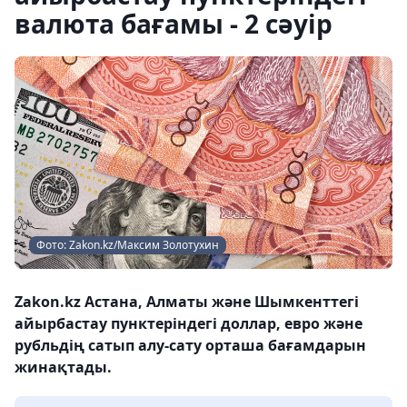
валюта бағамы - 2 сәуір
Фото: Zakon.kz/Максим Золотухин
Zakon.kz Астана, Алматы және Шымкенттегі
айырбастау пунктеріндегі доллар, евро және
рубльдің сатып алу-сату орташа бағамдарын
жинақтады.