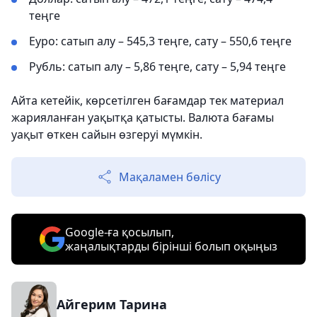
теңге
Еуро: сатып алу – 545,3 теңге, сату – 550,6 теңге
Рубль: сатып алу – 5,86 теңге, сату – 5,94 теңге
Айта кетейік, көрсетілген бағамдар тек материал
жарияланған уақытқа қатысты. Валюта бағамы
уақыт өткен сайын өзгеруі мүмкін.
Мақаламен бөлісу
Google-ға қосылып,
жаңалықтарды бірінші болып оқыңыз
Айгерим Тарина