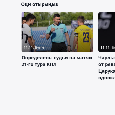
Оқи отырыңыз
11:11, Бүгін
11:11, Б
Определены судьи на матчи
Чарльз
21-го тура КПЛ
от рев
Царукя
однок