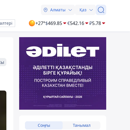
Алматы
Қаз
+27°
$
469.85
€
542.16
₽
5.78
алтері
жы
Соңғы
Танымал