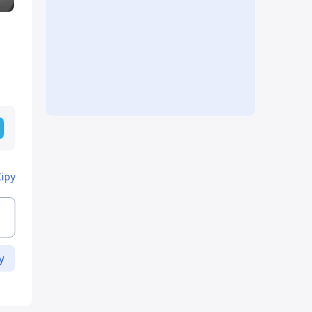
Кіру
у