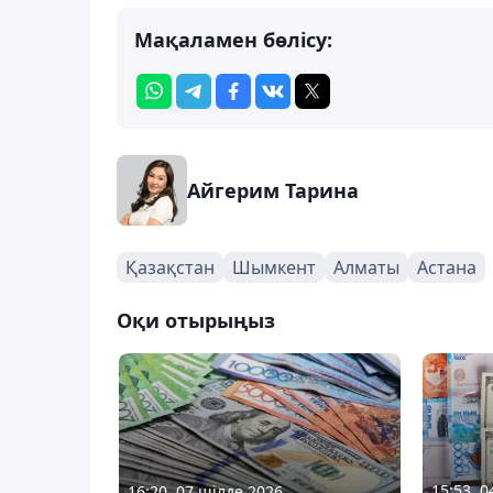
Мақаламен бөлісу:
Айгерим Тарина
Қазақстан
Шымкент
Алматы
Астана
Оқи отырыңыз
15:53, 
16:20, 07 шілде 2026