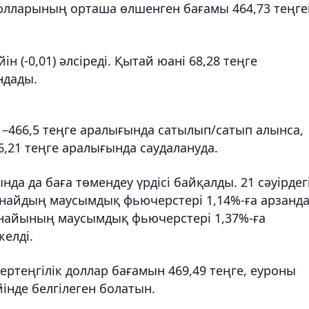
лларының орташа өлшенген бағамы 464,73 теңге
ін (-0,01) әлсіреді. Қытай юані 68,28 теңге
ндады.
1–466,5 теңге аралығында сатылып/сатып алынса,
9–6,21 теңге аралығында саудалануда.
да да баға төмендеу үрдісі байқалды. 21 сәуірдег
ұнайдың маусымдық фьючерстері 1,14%-ға арзанда
мұнайының маусымдық фьючерстері 1,37%-ға
келді.
ңертеңгілік доллар бағамын 469,49 теңге, еуроны
йінде белгілеген болатын.