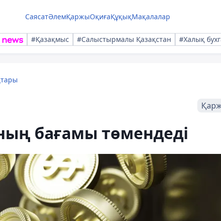
Саясат
Әлем
Қаржы
Оқиға
Құқық
Мақалалар
#Қазақмыс
#Салыстырмалы Қазақстан
#Халық бухг
қтары
Қар
ың бағамы төмендеді