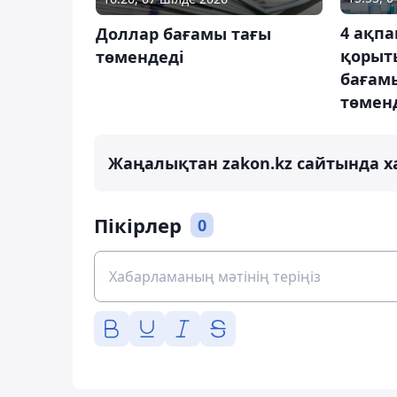
4 ақпа
Доллар бағамы тағы
қорыт
төмендеді
бағамы
төмен
Жаңалықтан zakon.kz сайтында х
Пікірлер
0