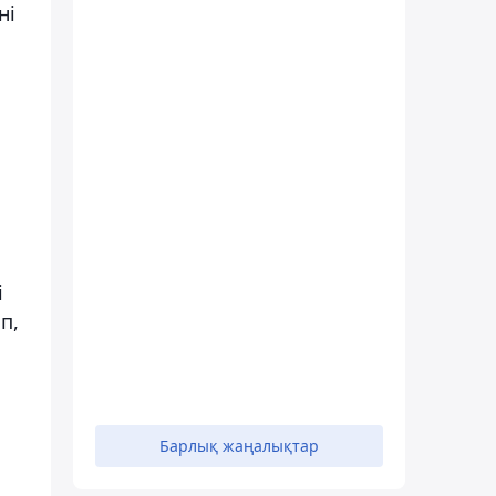
ні
і
п,
Барлық жаңалықтар