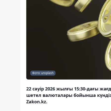
Фото: unsplash
22 сәуір 2026 жылғы 15:30-дағы жа
шетел валюталары бойынша күндізг
Zakon.kz.