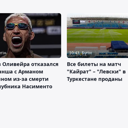
үгін
10:43, Бүгін
 Оливейра отказался
Все билеты на матч
анша с Арманом
"Кайрат" – "Левски" в
ном из-за смерти
Туркестане проданы
лубника Насименто