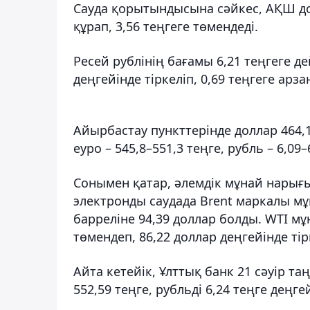
Сауда қорытындысына сәйкес, АҚШ до
құрап, 3,56 теңгеге төмендеді.
Ресей рублінің бағамы 6,21 теңгеге дей
деңгейінде тіркеліп, 0,69 теңгеге арза
Айырбастау пункттерінде доллар 464,
еуро – 545,8–551,3 теңге, рубль – 6,0
Сонымен қатар, әлемдік мұнай нарығын
электронды саудада Brent маркалы м
барреліне 94,39 доллар болды. WTI 
төмендеп, 86,22 доллар деңгейінде тір
Айта кетейік, Ұлттық банк 21 сәуір та
552,59 теңге, рубльді 6,24 теңге деңге