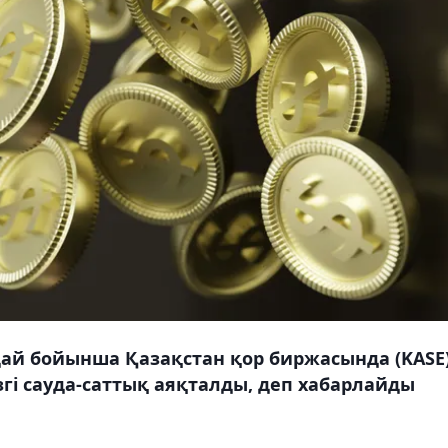
ғдай бойынша Қазақстан қор биржасында (KASE
і сауда-саттық аяқталды, деп хабарлайды