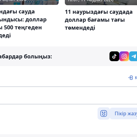
ндағы сауда
11 наурыздағы саудада
ындысы: доллар
доллар бағамы тағы
 500 теңгеден
төмендеді
деді
абардар болыңыз:
Пікір жаз