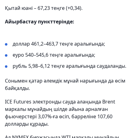
Қытай юані – 67,23 теңге (+0,34).
Айырбастау пункттерінде:
доллар 461,2–463,7 теңге аралығында;
еуро 540–545,6 теңге аралығында;
рубль 5,98–6,12 теңге аралығында саудаланды.
Сонымен қатар әлемдік мұнай нарығында да өсім
байқалды.
ICE Futures электронды сауда алаңында Brent
маркалы мұнайдың шілде айына арналған
фьючерстері 3,07%-ға өсіп, барреліне 107,60
долларды құрады.
Ал NYMEX биржасында WTI маркалы мұнайдың