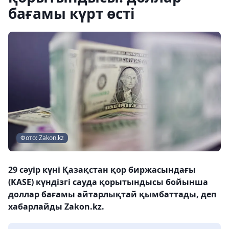
бағамы күрт өсті
Фото: Zakon.kz
29 сәуір күні Қазақстан қор биржасындағы
(KASE) күндізгі сауда қорытындысы бойынша
доллар бағамы айтарлықтай қымбаттады, деп
хабарлайды Zakon.kz.