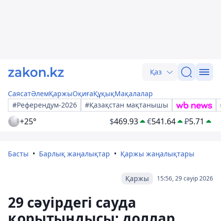
Қаз
Саясат
Әлем
Қаржы
Оқиға
Құқық
Мақалалар
#Референдум-2026
#Қазақстан мақтанышы
+25°
$
469.93
€
541.64
₽
5.71
Басты
Барлық жаңалықтар
Қаржы жаңалықтары
Қаржы
15:56, 29 сәуір 2026
29 сәуірдегі сауда
қорытындысы: доллар