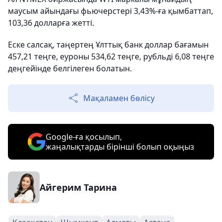
маусым айындағы фьючерстері 3,43%-ға қымбаттап,
103,36 долларға жетті.
Еске салсақ, таңертең Ұлттық банк доллар бағамын
457,21 теңге, еуроны 534,62 теңге, рубльді 6,08 теңге
деңгейінде белгілеген болатын.
Мақаламен бөлісу
Google-ға қосылып,
жаңалықтарды бірінші болып оқыңыз
Айгерим Тарина