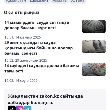
Қазақстан
Шымкент
Алматы
Астана
Оқи отырыңыз
14 мамырдағы сауда-саттықта
доллар бағамы күрт өсті
15:51, 14 мамыр 2026
29 желтоқсандағы сауда
қорытындысы бойынша доллар
бағамы сәл өсті
15:52, 29 желтоқсан 2025
14 сәуірдегі саудада доллар бағамы
тағы өсті
16:03, 14 сәуір 2026
Жаңалықтан zakon.kz сайтында
хабардар болыңыз: