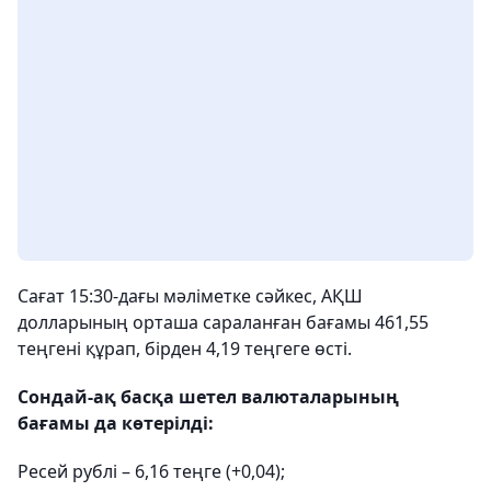
Сағат 15:30-дағы мәліметке сәйкес, АҚШ
долларының орташа сараланған бағамы 461,55
теңгені құрап, бірден 4,19 теңгеге өсті.
Сондай-ақ басқа шетел валюталарының
бағамы да көтерілді:
Ресей рублі – 6,16 теңге (+0,04);