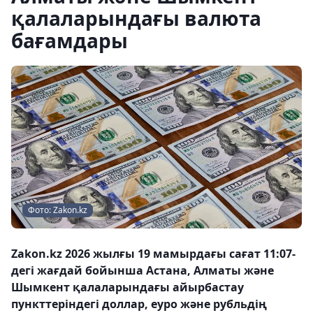
қалаларындағы валюта
бағамдары
Фото: Zakon.kz
Zakon.kz 2026 жылғы 19 мамырдағы сағат 11:07-
дегі жағдай бойынша Астана, Алматы және
Шымкент қалаларындағы айырбастау
пункттеріндегі доллар, еуро және рубльдің