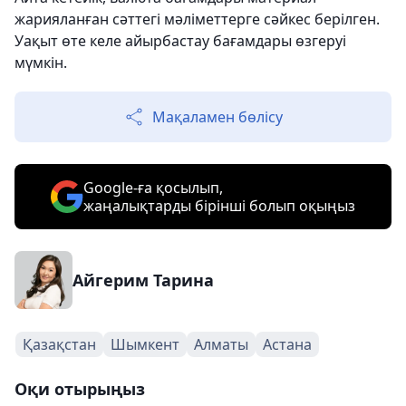
жарияланған сәттегі мәліметтерге сәйкес берілген.
Уақыт өте келе айырбастау бағамдары өзгеруі
мүмкін.
Мақаламен бөлісу
Google-ға қосылып,
жаңалықтарды бірінші болып оқыңыз
Айгерим Тарина
Қазақстан
Шымкент
Алматы
Астана
Оқи отырыңыз