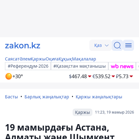
Қаз
Саясат
Әлем
Қаржы
Оқиға
Құқық
Мақалалар
#Референдум-2026
#Қазақстан мақтанышы
+30°
$
467.48
€
539.52
₽
5.73
Басты
Барлық жаңалықтар
Қаржы жаңалықтары
Қаржы
11:23, 19 мамыр 2026
19 мамырдағы Астана,
Алматы және Шымкент