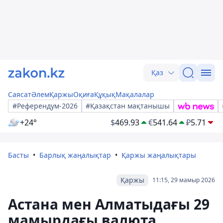
Қаз
Саясат
Әлем
Қаржы
Оқиға
Құқық
Мақалалар
#Референдум-2026
#Қазақстан мақтанышы
+24°
$
469.93
€
541.64
₽
5.71
Басты
Барлық жаңалықтар
Қаржы жаңалықтары
Қаржы
11:15, 29 мамыр 2026
Астана мен Алматыдағы 29
мамырдағы валюта