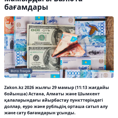
бағамдары
Фото: freepik
Zakon.kz 2026 жылғы 29 мамыр (11:13 жағдайы
бойынша) Астана, Алматы және Шымкент
қалаларындағы айырбастау пункттеріндегі
доллар, еуро және рубльдің орташа сатып алу
және сату бағамдарын ұсынды.