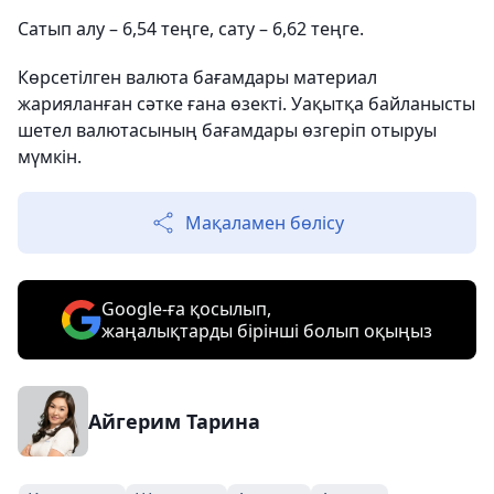
Сатып алу – 6,54 теңге, сату – 6,62 теңге.
Көрсетілген валюта бағамдары материал
жарияланған сәтке ғана өзекті. Уақытқа байланысты
шетел валютасының бағамдары өзгеріп отыруы
мүмкін.
Мақаламен бөлісу
Google-ға қосылып,
жаңалықтарды бірінші болып оқыңыз
Айгерим Тарина