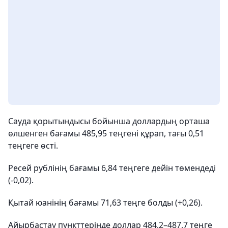
Сауда қорытындысы бойынша доллардың орташа
өлшенген бағамы 485,95 теңгені құрап, тағы 0,51
теңгеге өсті.
Ресей рублінің бағамы 6,84 теңгеге дейін төмендеді
(-0,02).
Қытай юанінің бағамы 71,63 теңге болды (+0,26).
Айырбастау пункттерінде доллар 484,2–487,7 теңге