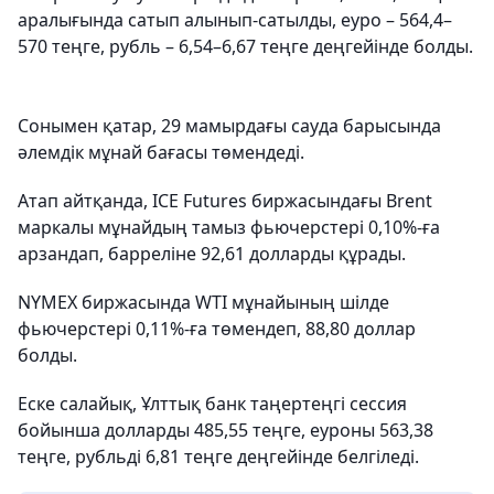
аралығында сатып алынып-сатылды, еуро – 564,4–
570 теңге, рубль – 6,54–6,67 теңге деңгейінде болды.
Сонымен қатар, 29 мамырдағы сауда барысында
әлемдік мұнай бағасы төмендеді.
Атап айтқанда, ICE Futures биржасындағы Brent
маркалы мұнайдың тамыз фьючерстері 0,10%-ға
арзандап, барреліне 92,61 долларды құрады.
NYMEX биржасында WTI мұнайының шілде
фьючерстері 0,11%-ға төмендеп, 88,80 доллар
болды.
Еске салайық, Ұлттық банк таңертеңгі сессия
бойынша долларды 485,55 теңге, еуроны 563,38
теңге, рубльді 6,81 теңге деңгейінде белгіледі.