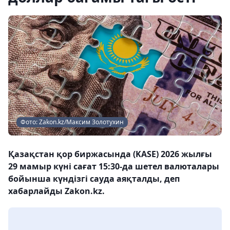
Фото: Zakon.kz/Максим Золотухин
Қазақстан қор биржасында (KASE) 2026 жылғы
29 мамыр күні сағат 15:30-да шетел валюталары
бойынша күндізгі сауда аяқталды, деп
хабарлайды Zakon.kz.