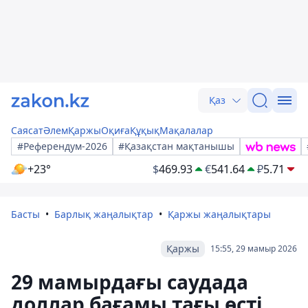
Қаз
Саясат
Әлем
Қаржы
Оқиға
Құқық
Мақалалар
#Референдум-2026
#Қазақстан мақтанышы
+23°
$
469.93
€
541.64
₽
5.71
Басты
Барлық жаңалықтар
Қаржы жаңалықтары
Қаржы
15:55, 29 мамыр 2026
29 мамырдағы саудада
доллар бағамы тағы өсті