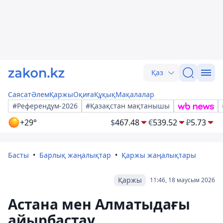
Қаз
Саясат
Әлем
Қаржы
Оқиға
Құқық
Мақалалар
#Референдум-2026
#Қазақстан мақтанышы
+29°
$
467.48
€
539.52
₽
5.73
Басты
Барлық жаңалықтар
Қаржы жаңалықтары
Қаржы
11:46, 18 маусым 2026
Астана мен Алматыдағы
айырбастау