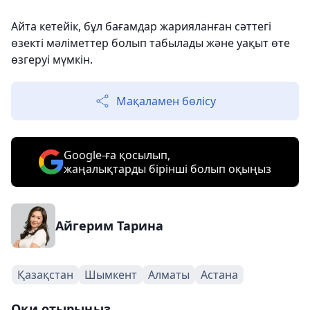
Айта кетейік, бұл бағамдар жарияланған сәттегі
өзекті мәліметтер болып табылады және уақыт өте
өзгеруі мүмкін.
Мақаламен бөлісу
Google-ға қосылып,
жаңалықтарды бірінші болып оқыңыз
Айгерим Тарина
Қазақстан
Шымкент
Алматы
Астана
Оқи отырыңыз