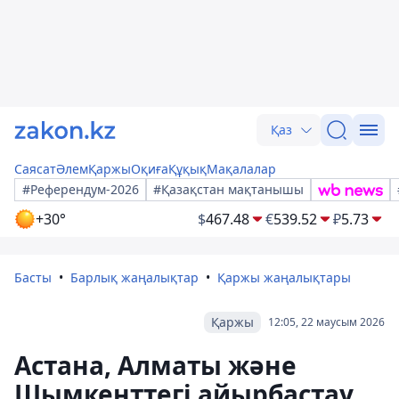
Қаз
Саясат
Әлем
Қаржы
Оқиға
Құқық
Мақалалар
#Референдум-2026
#Қазақстан мақтанышы
+30°
$
467.48
€
539.52
₽
5.73
Басты
Барлық жаңалықтар
Қаржы жаңалықтары
Қаржы
12:05, 22 маусым 2026
Астана, Алматы және
Шымкенттегі айырбастау