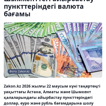
пункттеріндегі валюта
бағамы
Фото: Zakon.kz
Zakon.kz 2026 жылғы 22 маусым күні таңертеңгі
уақыттағы Астана, Алматы және Шымкент
қалаларындағы айырбастау пункттеріндегі
доллар, еуро және рубль бағамдарына шолу