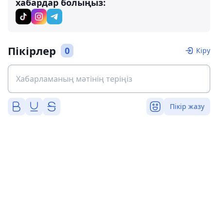
хабардар болыңыз:
Пікірлер
0
Кіру
Пікір жазу