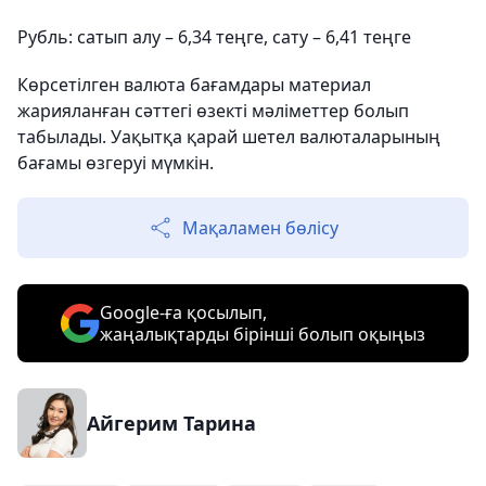
Рубль: сатып алу – 6,34 теңге, сату – 6,41 теңге
Көрсетілген валюта бағамдары материал
жарияланған сәттегі өзекті мәліметтер болып
табылады. Уақытқа қарай шетел валюталарының
бағамы өзгеруі мүмкін.
Мақаламен бөлісу
Google-ға қосылып,
жаңалықтарды бірінші болып оқыңыз
Айгерим Тарина