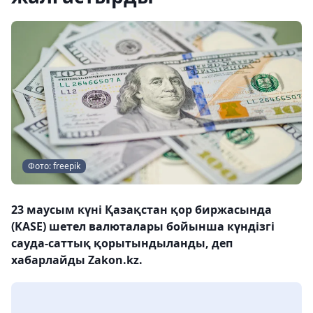
Фото: freepik
23 маусым күні Қазақстан қор биржасында
(KASE) шетел валюталары бойынша күндізгі
сауда-саттық қорытындыланды, деп
хабарлайды Zakon.kz.