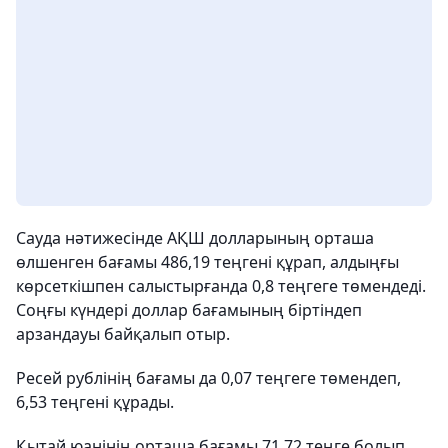
Сауда нәтижесінде АҚШ долларының орташа
өлшенген бағамы 486,19 теңгені құрап, алдыңғы
көрсеткішпен салыстырғанда 0,8 теңгеге төмендеді.
Соңғы күндері доллар бағамының біртіндеп
арзандауы байқалып отыр.
Ресей рублінің бағамы да 0,07 теңгеге төмендеп,
6,53 теңгені құрады.
Қытай юанінің орташа бағамы 71,72 теңге болып,