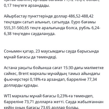
0,17 теңгеге арзандады.
Айырбастау пункттерінде доллар 486,52-488,42
теңгеден сатып алынып, сатылуда. Еуро бағамы
555,31-560,65 теңге аралығында болса, рубль 6,24-
6,38 теңгеден саудалануда.
Сонымен қатар, 23 маусымдағы сауда барысында
мұнай бағасы да төмендеді.
Астана уақыты бойынша сағат 15:30-дағы мәліметке
сәйкес, Brent маркалы мұнайдың тамыз айындағы
фьючерстері 0,18%-ға арзандап, барреліне 77,34
долларды құрады.
WTI маркалы мұнай бағасы 0,23%-ға төмендеп,
барреліне 73,71 долларға жетті. Сауда жабылғаннан
кейін оның бағасы 73,65 доллар болды.