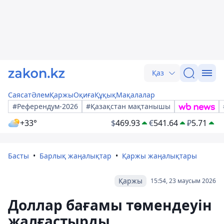
Қаз
Саясат
Әлем
Қаржы
Оқиға
Құқық
Мақалалар
#Референдум-2026
#Қазақстан мақтанышы
+33°
$
469.93
€
541.64
₽
5.71
Басты
Барлық жаңалықтар
Қаржы жаңалықтары
Қаржы
15:54, 23 маусым 2026
Доллар бағамы төмендеуін
жалғастырды