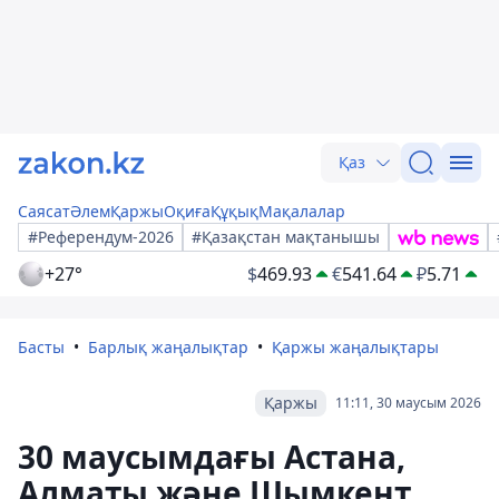
Қаз
Саясат
Әлем
Қаржы
Оқиға
Құқық
Мақалалар
#Референдум-2026
#Қазақстан мақтанышы
+27°
$
469.93
€
541.64
₽
5.71
Басты
Барлық жаңалықтар
Қаржы жаңалықтары
Қаржы
11:11, 30 маусым 2026
30 маусымдағы Астана,
Алматы және Шымкент