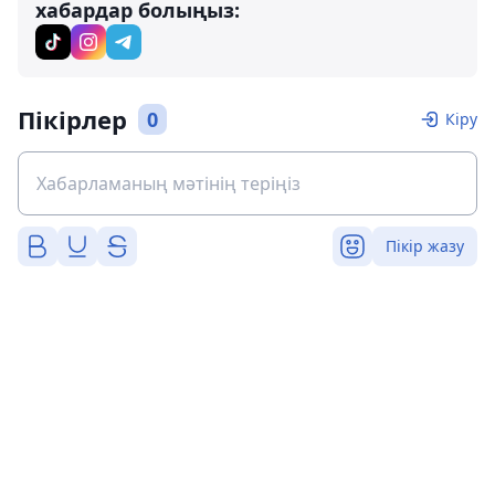
хабардар болыңыз:
Пікірлер
0
Кіру
Пікір жазу