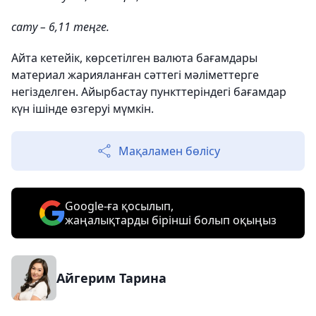
сату – 6,11 теңге.
Айта кетейік, көрсетілген валюта бағамдары
материал жарияланған сәттегі мәліметтерге
негізделген. Айырбастау пункттеріндегі бағамдар
күн ішінде өзгеруі мүмкін.
Мақаламен бөлісу
Google-ға қосылып,
жаңалықтарды бірінші болып оқыңыз
Айгерим Тарина