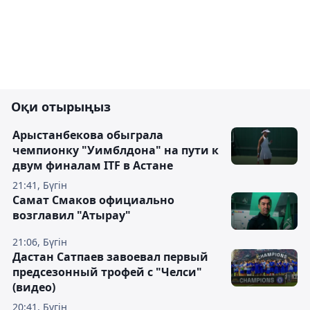
Оқи отырыңыз
Арыстанбекова обыграла
чемпионку "Уимблдона" на пути к
двум финалам ITF в Астане
21:41, Бүгін
Самат Смаков официально
возглавил "Атырау"
21:06, Бүгін
Дастан Сатпаев завоевал первый
предсезонный трофей с "Челси"
(видео)
20:41, Бүгін