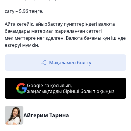
сату – 5,96 теңге.
Айта кетейік, айырбастау пункттеріндегі валюта
бағамдары материал жарияланған сәттегі
мәліметтерге негізделген. Валюта бағамы күн ішінде
өзгеруі мүмкін.
Мақаламен бөлісу
Google-ға қосылып,
жаңалықтарды бірінші болып оқыңыз
Айгерим Тарина