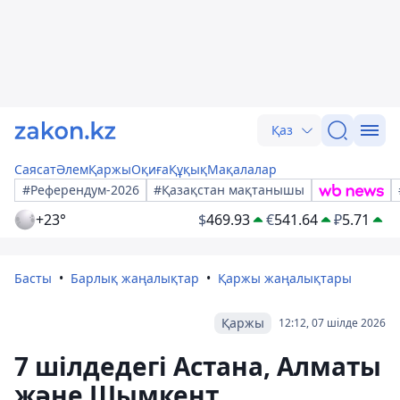
Қаз
Саясат
Әлем
Қаржы
Оқиға
Құқық
Мақалалар
#Референдум-2026
#Қазақстан мақтанышы
+23°
$
469.93
€
541.64
₽
5.71
Басты
Барлық жаңалықтар
Қаржы жаңалықтары
Қаржы
12:12, 07 шілде 2026
7 шілдедегі Астана, Алматы
және Шымкент