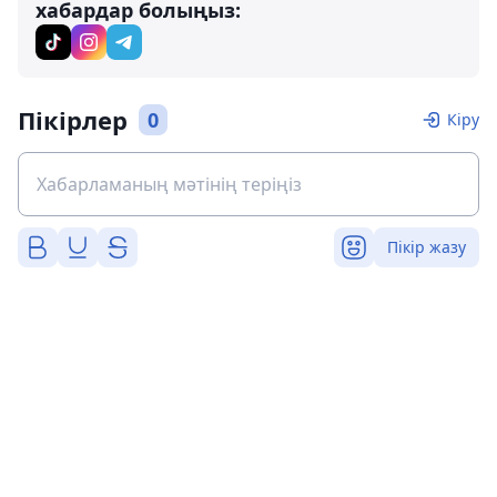
хабардар болыңыз:
Пікірлер
0
Кіру
Пікір жазу