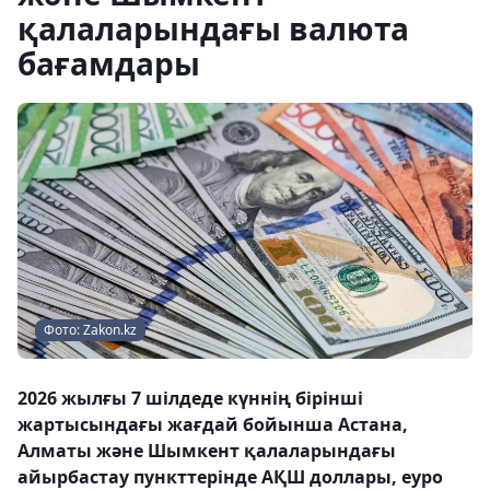
қалаларындағы валюта
бағамдары
Фото: Zakon.kz
2026 жылғы 7 шілдеде күннің бірінші
жартысындағы жағдай бойынша Астана,
Алматы және Шымкент қалаларындағы
айырбастау пункттерінде АҚШ доллары, еуро