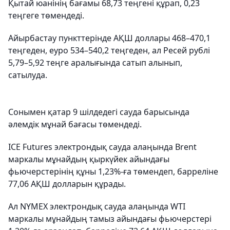
Қытай юанінің бағамы 68,73 теңгені құрап, 0,23
теңгеге төмендеді.
Айырбастау пункттерінде АҚШ доллары 468–470,1
теңгеден, еуро 534–540,2 теңгеден, ал Ресей рублі
5,79–5,92 теңге аралығында сатып алынып,
сатылуда.
Сонымен қатар 9 шілдедегі сауда барысында
әлемдік мұнай бағасы төмендеді.
ICE Futures электрондық сауда алаңында Brent
маркалы мұнайдың қыркүйек айындағы
фьючерстерінің құны 1,23%-ға төмендеп, барреліне
77,06 АҚШ долларын құрады.
Ал NYMEX электрондық сауда алаңында WTI
маркалы мұнайдың тамыз айындағы фьючерстері