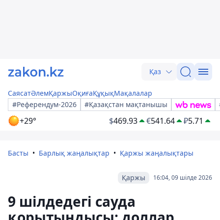
Қаз
Саясат
Әлем
Қаржы
Оқиға
Құқық
Мақалалар
#Референдум-2026
#Қазақстан мақтанышы
+29°
$
469.93
€
541.64
₽
5.71
Басты
Барлық жаңалықтар
Қаржы жаңалықтары
Қаржы
16:04, 09 шілде 2026
9 шілдедегі сауда
қорытындысы: доллар