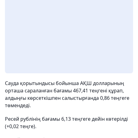
Сауда қорытындысы бойынша АҚШ долларының
орташа сараланған бағамы 467,41 теңгені құрап,
алдыңғы көрсеткішпен салыстырғанда 0,86 теңгеге
төмендеді.
Ресей рублінің бағамы 6,13 теңгеге дейін көтерілді
(+0,02 теңге).