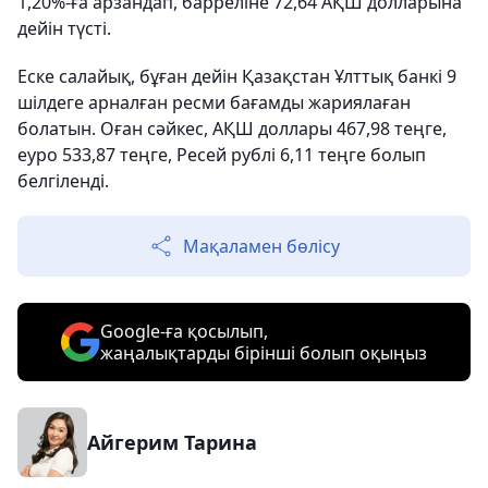
1,20%-ға арзандап, барреліне 72,64 АҚШ долларына
дейін түсті.
Еске салайық, бұған дейін Қазақстан Ұлттық банкі 9
шілдеге арналған ресми бағамды жариялаған
болатын. Оған сәйкес, АҚШ доллары 467,98 теңге,
еуро 533,87 теңге, Ресей рублі 6,11 теңге болып
белгіленді.
Мақаламен бөлісу
Google-ға қосылып,
жаңалықтарды бірінші болып оқыңыз
Айгерим Тарина