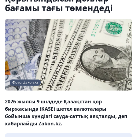
бағамы тағы төмендеді
Фото: Zakon.kz
2026 жылғы 9 шілдеде Қазақстан қор
биржасында (KASE) шетел валюталары
бойынша күндізгі сауда-саттық аяқталды, деп
хабарлайды Zakon.kz.