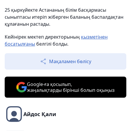
25 қыркүйекте Астананың білім басқармасы
сыныптасы итеріп жіберген баланың баспалдақтан
құлағанын растады.
Кейінірек мектеп директорының
қызметінен
босатылғаны
белгілі болды.
Мақаламен бөлісу
Google-ға қосылып,
жаңалықтарды бірінші болып оқыңыз
Айдос Қали