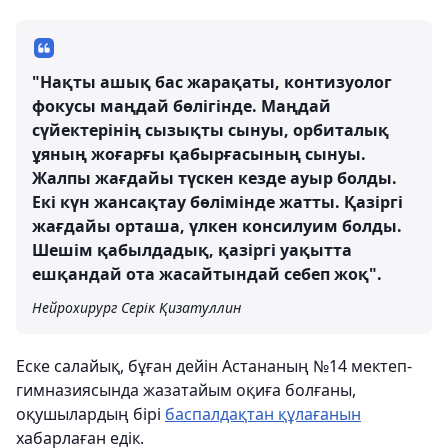
"Нақты ашық бас жарақаты, контизуолог
фокусы маңдай бөлігінде. Маңдай
сүйектерінің сызықты сынуы, орбиталық
ұяның жоғарғы қабырғасының сынуы.
Жалпы жағдайы түскен кезде ауыр болды.
Екі күн жансақтау бөлімінде жатты. Қазіргі
жағдайы орташа, үлкен консилуим болды.
Шешім қабылдадық, қазіргі уақытта
ешқандай ота жасайтындай себеп жоқ".
Нейрохирург Серік Қизатуллин
Еске салайық, бұған дейін Астананың №14 мектеп-
гимназиясында жазатайым оқиға болғаны,
оқушылардың бірі
баспалдақтан құлағанын
хабарлаған едік.