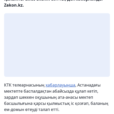
Zakon.kz.
КТК телеарнасының
хабарлауынша
, Астанадағы
мектепте баспалдақтан абайсызда құлап кетіп,
зардап шеккен оқушының ата-анасы мектеп
басшылығына қарсы қылмыстық іс қозғап, баланың
ем-домын өтеуді талап етті.