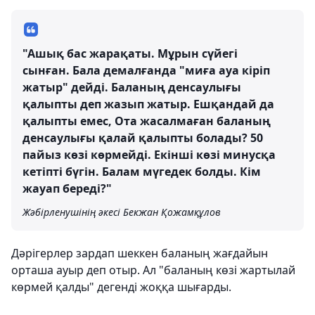
"Ашық бас жарақаты. Мұрын сүйегі
сынған. Бала демалғанда "миға ауа кіріп
жатыр" дейді. Баланың денсаулығы
қалыпты деп жазып жатыр. Ешқандай да
қалыпты емес, Ота жасалмаған баланың
денсаулығы қалай қалыпты болады? 50
пайыз көзі көрмейді. Екінші көзі минусқа
кетіпті бүгін. Балам мүгедек болды. Кім
жауап береді?"
Жәбірленушінің әкесі Бекжан Қожамқұлов
Дәрігерлер зардап шеккен баланың жағдайын
орташа ауыр деп отыр. Ал "баланың көзі жартылай
көрмей қалды" дегенді жоққа шығарды.