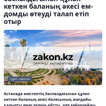
кеткен баланың әкесі ем-
домды өтеуді талап етіп
отыр
Сурет: zakon.kz
Астанада мектептің баспалдағынан құлап
кеткен баланың әкесі баласының жағдайы
қалыпты емес екенін айтты, деп хабарлайды