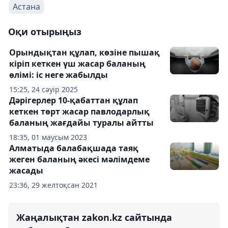
Астана
Оқи отырыңыз
Орындықтан құлап, көзіне пышақ
кіріп кеткен үш жасар баланың
өлімі: іс неге жабылды
15:25, 24 сәуір 2025
Дәрігерлер 10-қабаттан құлап
кеткен төрт жасар павлодарлық
баланың жағдайы туралы айтты
18:35, 01 маусым 2023
Алматыда балабақшада таяқ
жеген баланың әкесі мәлімдеме
жасады
23:36, 29 желтоқсан 2021
Жаңалықтан zakon.kz сайтында