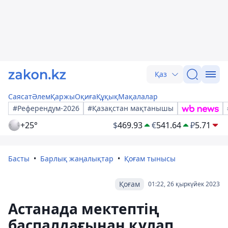
Қаз
Саясат
Әлем
Қаржы
Оқиға
Құқық
Мақалалар
#Референдум-2026
#Қазақстан мақтанышы
+25°
$
469.93
€
541.64
₽
5.71
Басты
Барлық жаңалықтар
Қоғам тынысы
Қоғам
01:22, 26 қыркүйек 2023
Астанада мектептің
баспалдағынан құлап