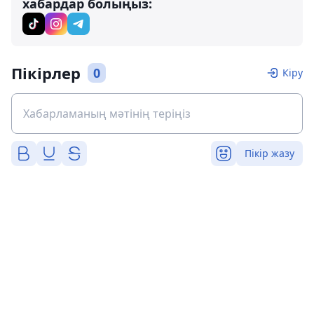
хабардар болыңыз:
Пікірлер
0
Кіру
Пікір жазу