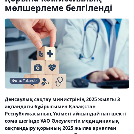
мөлшерлеме белгіленді
Фото: Zakon.kz
Денсаулық сақтау министрінің 2025 жылғы 3
ақпандағы бұйрығымен Қазақстан
Республикасының Үкіметі айқындайтын шекті
сома шегінде ҰАО Әлеуметтік медициналық
сақтандыру қорының 2025 жылға арналған