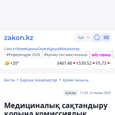
Қаз
Саясат
Әлем
Қаржы
Оқиға
Құқық
Мақалалар
#Референдум-2026
#Қазақстан мақтанышы
+20°
$
467.48
€
539.52
₽
5.73
Басты
Барлық жаңалықтар
Қоғам тынысы
Қоғам
11:33, 10 ақпан 2025
Медициналық сақтандыру
қорына комиссиялық