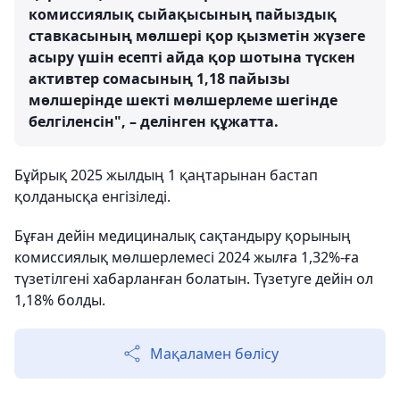
комиссиялық сыйақысының пайыздық
ставкасының мөлшері қор қызметін жүзеге
асыру үшін есепті айда қор шотына түскен
активтер сомасының 1,18 пайызы
мөлшерінде шекті мөлшерлеме шегінде
белгіленсін", – делінген құжатта.
Бұйрық 2025 жылдың 1 қаңтарынан бастап
қолданысқа енгізіледі.
Бұған дейін медициналық сақтандыру қорының
комиссиялық мөлшерлемесі 2024 жылға 1,32%-ға
түзетілгені хабарланған болатын. Түзетуге дейін ол
1,18% болды.
Мақаламен бөлісу