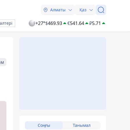
Алматы
Қаз
+27°
$
469.93
€
541.64
₽
5.71
алтері
ам
Соңғы
Танымал