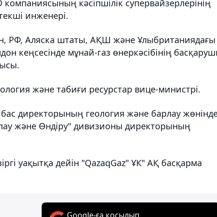
 компаниясының кәсіпшілік супервайзерлерінің
текші инженері.
н, РФ, Аляска штаты, АҚШ және Ұлыбританиядағы
он кеңсесінде мұнай-газ өнеркәсібінің басқару
ысы.
ология және табиғи ресурстар вице-министрі.
 бас директорының геология және барлау жөнінде
рлау және Өндіру" дивизионы директорының
ргі уақытқа дейін "QazaqGaz" ҰК" АҚ басқарма
Google-ға қосылып,