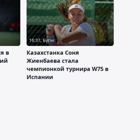
16:37, Бүгін
я в
Казахстанка Соня
кий
Жиенбаева стала
чемпионкой турнира W75 в
Испании