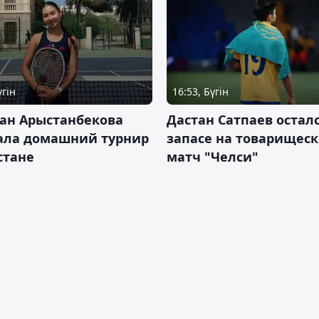
үгін
16:53, Бүгін
ан Арыстанбекова
Дастан Сатпаев осталс
ала домашний турнир
запасе на товарищес
Астане
матч "Челси"