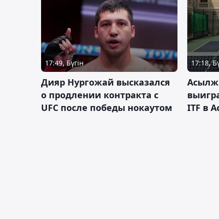
17:49, Бүгін
17:18, Б
Дияр Нургожай высказался
Асылж
о продлении контракта с
выигр
UFC после победы нокаутом
ITF в 