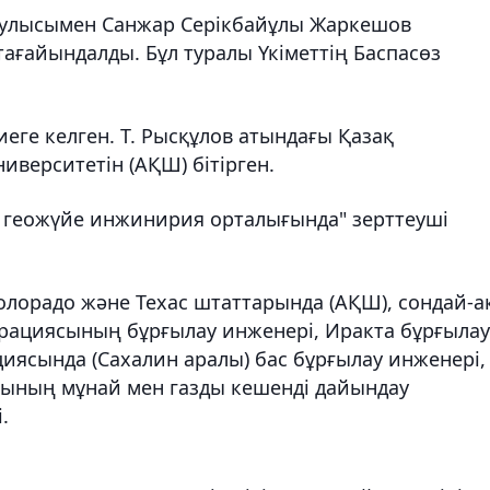
қаулысымен Санжар Серікбайұлы Жаркешов
тағайындалды. Бұл туралы Үкіметтің Баспасөз
ге келген. Т. Рысқұлов атындағы Қазақ
иверситетін (АҚШ) бітірген.
 геожүйе инжинирия орталығында" зерттеуші
лорадо және Техас штаттарында (АҚШ), сондай-а
рациясының бұрғылау инженері, Иракта бұрғылау
циясында (Сахалин аралы) бас бұрғылау инженері,
сының мұнай мен газды кешенді дайындау
.