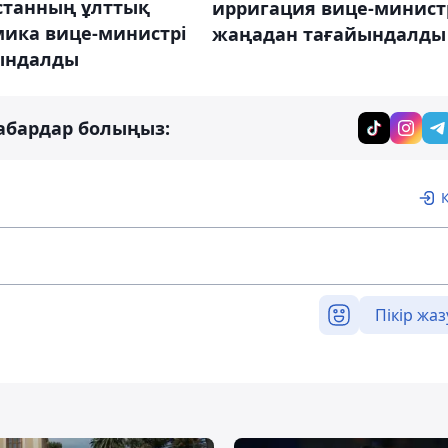
станның ұлттық
ирригация вице-минист
мика вице-министрі
жаңадан тағайындалды
ындалды
абардар болыңыз:
Пікір жаз