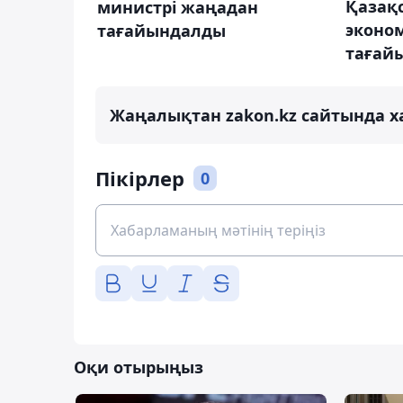
Қазақ
министрі жаңадан
эконо
тағайындалды
тағай
Жаңалықтан zakon.kz сайтында х
Пікірлер
0
Оқи отырыңыз