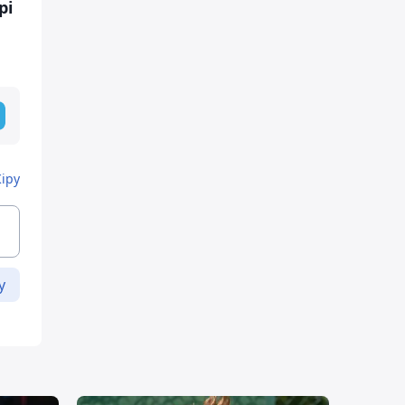
рі
Кіру
у