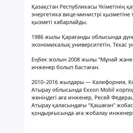
Қазақстан Республикасы Үкіметінің 
энергетика вице-министрі қызметіне 
қызметі хабарлайды.
1986 жылы Қарағанды облысында дүние
экономикалық университетін, Техас ун
Еңбек жолын 2008 жылы "Мұнай және
инженер болып бастаған.
2010–2016 жылдары — Калифорния, Ко
Атырау облысында Exxon Mobil корпо
жөніндегі аға инженер, Ресей Федера
Атырау қаласындағы "Қашаған" жоба
қондырғысында аға жобалау инженері