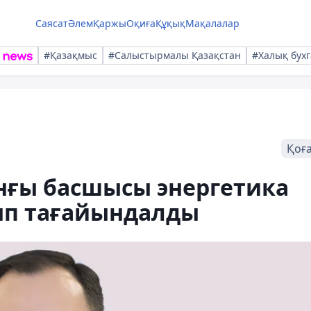
Саясат
Әлем
Қаржы
Оқиға
Құқық
Мақалалар
#Қазақмыс
#Салыстырмалы Қазақстан
#Халық бухг
Қоғ
нғы басшысы энергетика
ып тағайындалды