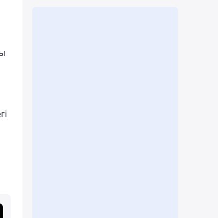
шы
гі