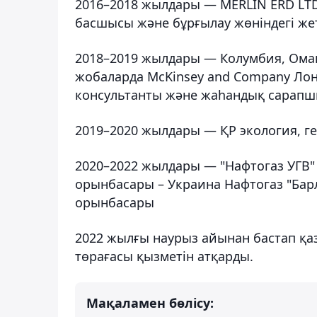
2016–2018 жылдары — MERLIN ERD LTD
басшысы және бұрғылау жөніндегі же
2018–2019 жылдары — Колумбия, Ома
жобаларда McKinsey and Company Лонд
консультанты және жаһандық сарапш
2019–2020 жылдары — ҚР экология, ге
2020–2022 жылдары — "Нафтогаз УГВ"
орынбасары – Украина Нафтогаз "Ба
орынбасары
2022 жылғы наурыз айынан бастап қазі
төрағасы қызметін атқарды.
Мақаламен бөлісу: