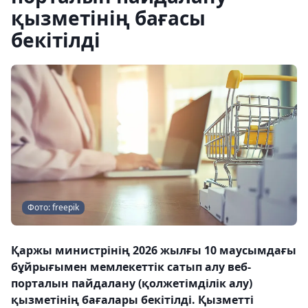
қызметінің бағасы
бекітілді
Фото: freepik
Қаржы министрінің 2026 жылғы 10 маусымдағы
бұйрығымен мемлекеттік сатып алу веб-
порталын пайдалану (қолжетімділік алу)
қызметінің бағалары бекітілді. Қызметті