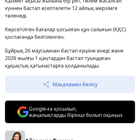
Қызмет ақысы жылына бір рет, төлем жасалған
күннен бастап есептелетін 12 айлық мерзімге
төленеді.
Көрсетілген бағалар қосылған құн салығын (ҚҚС)
қоспағанда белгіленген.
Бұйрық 26 маусымнан бастап күшіне енеді және
2026 жылғы 1 қаңтардан бастап туындаған
құқықтық қатынастарға қолданылады.
Мақаламен бөлісу
Google-ға қосылып,
жаңалықтарды бірінші болып оқыңыз