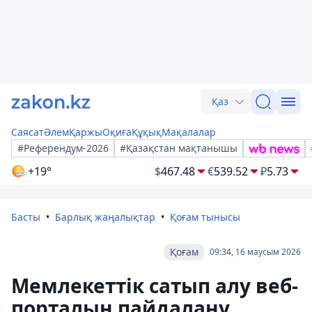
Қаз
Саясат
Әлем
Қаржы
Оқиға
Құқық
Мақалалар
#Референдум-2026
#Қазақстан мақтанышы
+19°
$
467.48
€
539.52
₽
5.73
Басты
Барлық жаңалықтар
Қоғам тынысы
Қоғам
09:34, 16 маусым 2026
Мемлекеттік сатып алу веб-
порталын пайдалану