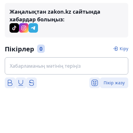
Жаңалықтан zakon.kz сайтында
хабардар болыңыз:
Пікірлер
0
Кіру
Пікір жазу