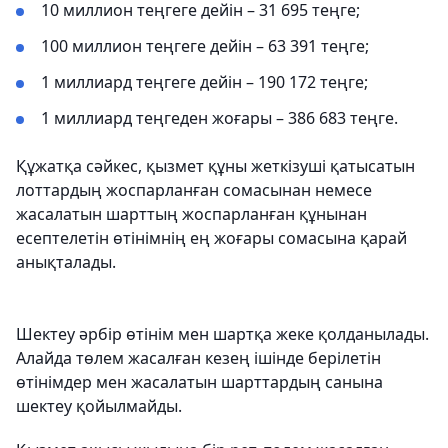
10 миллион теңгеге дейін – 31 695 теңге;
100 миллион теңгеге дейін – 63 391 теңге;
1 миллиард теңгеге дейін – 190 172 теңге;
1 миллиард теңгеден жоғары – 386 683 теңге.
Құжатқа сәйкес, қызмет құны жеткізуші қатысатын
лоттардың жоспарланған сомасынан немесе
жасалатын шарттың жоспарланған құнынан
есептелетін өтінімнің ең жоғары сомасына қарай
анықталады.
Шектеу әрбір өтінім мен шартқа жеке қолданылады.
Алайда төлем жасалған кезең ішінде берілетін
өтінімдер мен жасалатын шарттардың санына
шектеу қойылмайды.