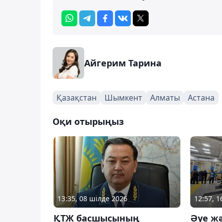
Айгерим Тарина
Қазақстан
Шымкент
Алматы
Астана
Оқи отырыңыз
13:35, 08 шілде 2026
12:57, 
ҚТЖ басшысының
Әуе ж