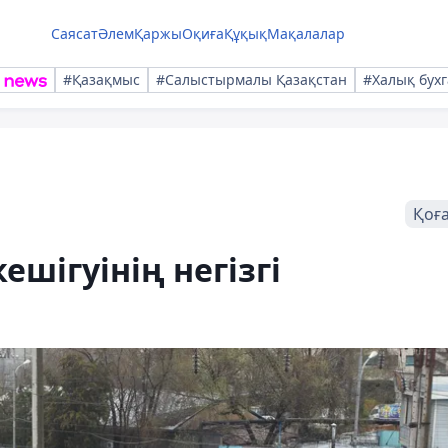
Саясат
Әлем
Қаржы
Оқиға
Құқық
Мақалалар
#Қазақмыс
#Салыстырмалы Қазақстан
#Халық бухг
Қоғ
шігуінің негізгі