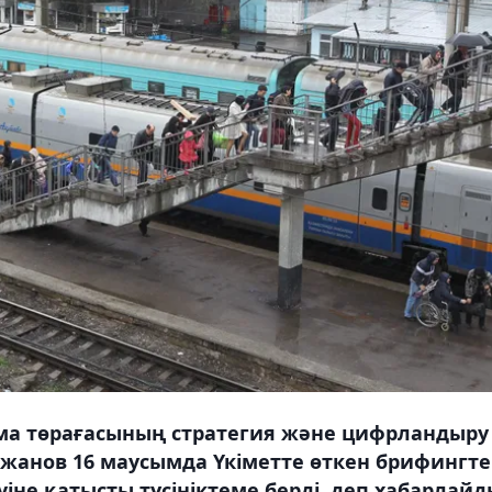
рма төрағасының стратегия және цифрландыру
жанов 16 маусымда Үкіметте өткен брифингте
е қатысты түсініктеме берді, деп хабарлайд