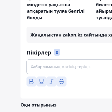
міндетін уақытша
билетт
атқаратын тұлға белгілі
айырм
болды
туынд
Жаңалықтан zakon.kz сайтында х
Пікірлер
0
Оқи отырыңыз