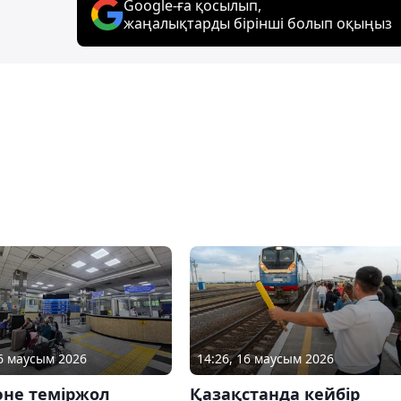
Google-ға қосылып,
жаңалықтарды бірінші болып оқыңыз
16 маусым 2026
14:26, 16 маусым 2026
әне теміржол
Қазақстанда кейбір