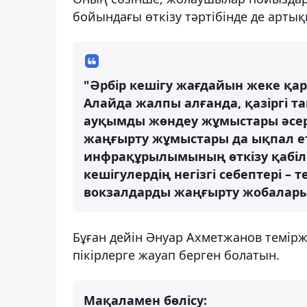
бойындағы өткізу тәртібінде де арты
"Әрбір кешігу жағдайын жеке қар
Алайда жалпы алғанда, қазіргі 
ауқымды жөндеу жұмыстары әсер 
жаңғырту жұмыстары да ықпал ет
инфрақұрылымының өткізу қабіле
кешігулердің негізгі себептері –
вокзалдарды жаңғырту жобалары",
Бұған дейін Әнуар Ахметжанов темірж
пікірлерге жауап берген болатын.
Мақаламен бөлісу: