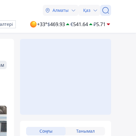
Алматы
Қаз
+33°
$
469.93
€
541.64
₽
5.71
алтері
ам
Соңғы
Танымал