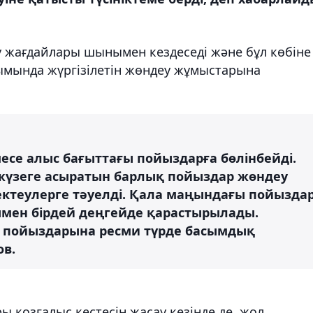
 жағдайлары шынымен кездеседі және бұл көбіне
ымында жүргізілетін жөндеу жұмыстарына
есе алыс бағыттағы пойыздарға бөлінбейді.
үзеге асыратын барлық пойыздар жөндеу
ектеулерге тәуелді. Қала маңындағы пойызда
мен бірдей деңгейде қарастырылады.
 пойыздарына ресми түрде басымдық
ов.
қозғалыс кестесін жасау кезінде де, жол