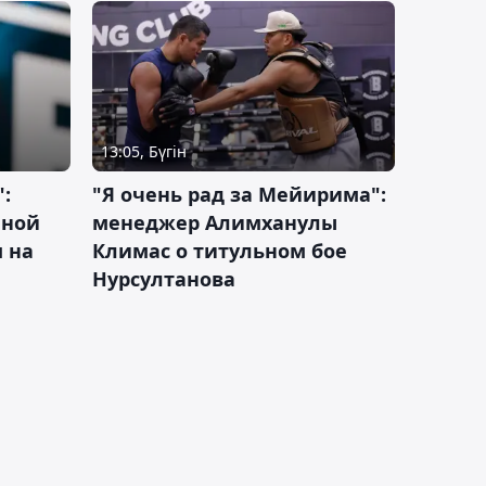
13:05, Бүгін
:
"Я очень рад за Мейирима":
чной
менеджер Алимханулы
 на
Климас о титульном бое
Нурсултанова