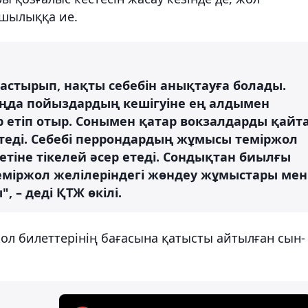
қшылыққа ие.
астырып, нақты себебін анықтауға болады.
таңда пойыздардың кешігуіне ең алдымен
етіп отыр. Сонымен қатар вокзалдарды қайт
еді. Себебі перрондардың жұмысы теміржол
тіне тікелей әсер етеді. Сондықтан биылғы
 теміржол желілеріндегі жөндеу жұмыстары мен
 – деді ҚТЖ өкілі.
ол билеттерінің бағасына қатысты айтылған сын-