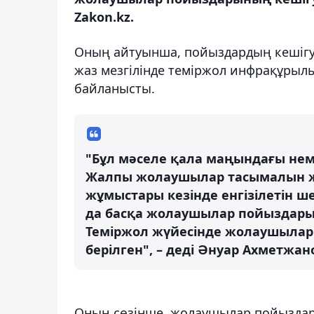
Zakon.kz.
Оның айтуынша, пойыздардың кешігу
жаз мезгілінде теміржол инфрақұрыл
байланысты.
"Бұл мәселе қала маңындағы нем
Жалпы жолаушылар тасымалын ж
жұмыстары кезінде енгізілетін ш
да басқа жолаушылар пойыздары
Теміржол жүйесінде жолаушылар
берілген", – деді Әнуар Ахметжан
Оның сөзінше, жолаушылар пойыздары 