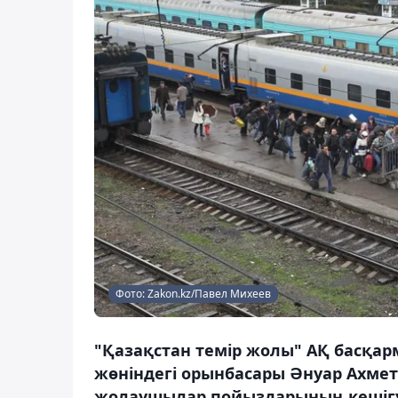
Фото: Zakon.kz/Павел Михеев
"Қазақстан темір жолы" АҚ басқа
жөніндегі орынбасары Әнуар Ахмет
жолаушылар пойыздарының кешігуін