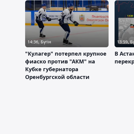
14:36, Бүгін
13:59, Б
"Кулагер" потерпел крупное
В Аста
фиаско против "АКМ" на
перек
Кубке губернатора
Оренбургской области