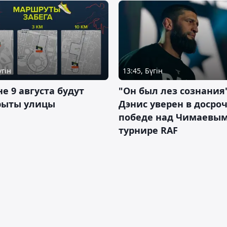
үгін
13:45, Бүгін
не 9 августа будут
"Он был лез сознания"
рыты улицы
Дэнис уверен в досро
победе над Чимаевым
турнире RAF