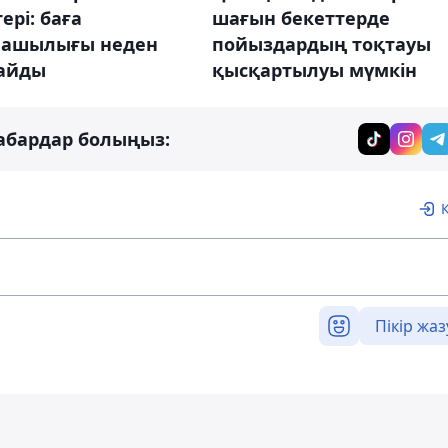
ері: баға
шағын бекеттерде
ашылығы неден
пойыздардың тоқтауы
айды
қысқартылуы мүмкін
абардар болыңыз:
Пікір жаз