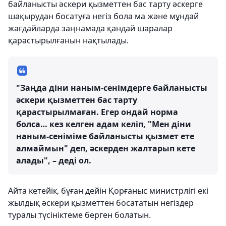
байланысты әскери қызметтен бас тарту әскерге
шақырудан босатуға негіз бола ма және мұндай
жағдайларда заңнамада қандай шаралар
қарастырылғанын нақтылады.
"Заңда діни наным-сенімдерге байланысты
әскери қызметтен бас тарту
қарастырылмаған. Егер ондай норма
болса… кез келген адам келіп, "Мен діни
наным-сеніміме байланысты қызмет ете
алмаймын" деп, әскерден жалтарып кете
алады", – деді ол.
Айта кетейік, бұған дейін Қорғаныс министрлігі екі
жылдық әскери қызметтен босататын негіздер
туралы түсініктеме берген болатын.