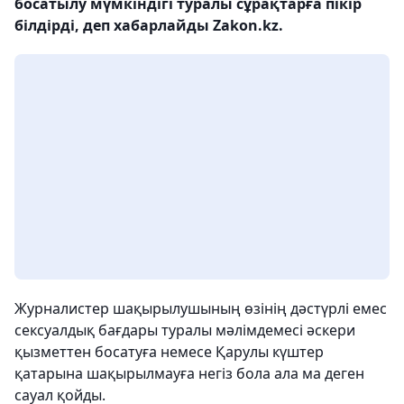
босатылу мүмкіндігі туралы сұрақтарға пікір
білдірді, деп хабарлайды Zakon.kz.
Журналистер шақырылушының өзінің дәстүрлі емес
сексуалдық бағдары туралы мәлімдемесі әскери
қызметтен босатуға немесе Қарулы күштер
қатарына шақырылмауға негіз бола ала ма деген
сауал қойды.