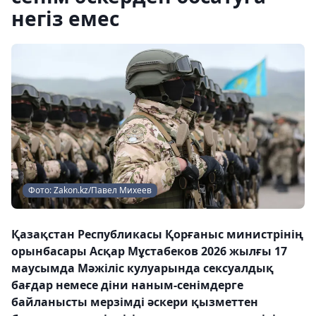
негіз емес
Фото: Zakon.kz/Павел Михеев
Қазақстан Республикасы Қорғаныс министрінің
орынбасары Асқар Мұстабеков 2026 жылғы 17
маусымда Мәжіліс кулуарында сексуалдық
бағдар немесе діни наным-сенімдерге
байланысты мерзімді әскери қызметтен