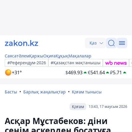
Қаз
Саясат
Әлем
Қаржы
Оқиға
Құқық
Мақалалар
#Референдум-2026
#Қазақстан мақтанышы
+31°
$
469.93
€
541.64
₽
5.71
Басты
Барлық жаңалықтар
Қоғам тынысы
Қоғам
13:43, 17 маусым 2026
Асқар Мұстабеков: діни
сенім әскерден босатуға