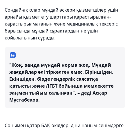
Сондай-ақ олар мұндай әскери қызметшілер үшін
арнайы қызмет ету шарттары қарастырылған-
қарастырылмағанын және медициналық тексеріс
барысында мұндай сұрақтардың не үшін
қойылатынын сұрады.
"Жоқ, заңда мұндай норма жоқ. Мұндай
жағдайлар әлі тіркелген емес. Біріншіден.
Екіншіден, бізде гендерлік саясатқа
қатысты және ЛГБТ бойынша мемлекетте
заңмен тыйым салынған", – деді Асқар
Мұстабеков.
Сонымен қатар БАҚ өкілдері діни наным-сенімдерге