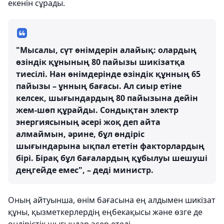
екенін сұрады.
"Мысалы, сүт өнімдерін алайық: олардың
өзіндік құнының 80 пайызы шикізатқа
тиесілі. Нан өнімдерінде өзіндік құнның 65
пайызы – ұнның бағасы. Ал сиыр етіне
келсек, шығындардың 80 пайызына дейін
жем-шөп құрайды. Сондықтан электр
энергиясының әсері жоқ деп айта
алмаймын, әрине, бұл өндіріс
шығындарына ықпал ететін факторлардың
бірі. Бірақ бұл бағалардың құбылуы шешуші
деңгейде емес", – деді министр.
Оның айтуынша, өнім бағасына ең алдымен шикізат
құны, қызметкерлердің еңбекақысы және өзге де