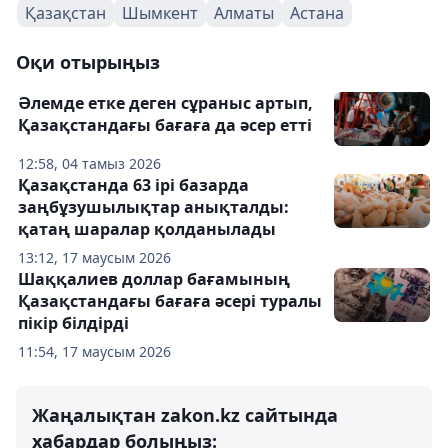
Қазақстан
Шымкент
Алматы
Астана
Оқи отырыңыз
Әлемде етке деген сұраныс артып,
Қазақстандағы бағаға да әсер етті
12:58, 04 тамыз 2026
Қазақстанда 63 ірі базарда
заңбұзушылықтар анықталды:
қатаң шаралар қолданылады
13:12, 17 маусым 2026
Шаққалиев доллар бағамының
Қазақстандағы бағаға әсері туралы
пікір білдірді
11:54, 17 маусым 2026
Жаңалықтан zakon.kz сайтында
хабардар болыңыз: