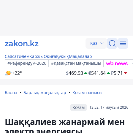
Қаз
Саясат
Әлем
Қаржы
Оқиға
Құқық
Мақалалар
#Референдум-2026
#Қазақстан мақтанышы
+22°
$
469.93
€
541.64
₽
5.71
Басты
Барлық жаңалықтар
Қоғам тынысы
Қоғам
13:52, 17 маусым 2026
Шаққалиев жанармай мен
электр энергиясы