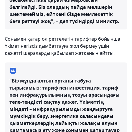
бәсекелестікке қарай өз маржасын
белгілейді. Біз олардың пайда мөлшерін
шектемейміз, өйткені бізде мемлекеттік
баға реттеуі жоқ", – деп түсіндірді министр.
Сонымен қатар ол реттелетін тарифтер бойынша
Үкімет негізсіз қымбаттауға жол бермеу үшін
қажетті шараларды қабылдап жатқанын айтты.
"Біз мұнда алтын ортаны табуға
тырысамыз: тариф пен инвестиция, тариф
пен инфрақұрылымның тозуы арасындағы
тепе-теңдікті сақтау қажет. Үкіметтің
міндеті – инфрақұрылымды жаңғыртуға
мүмкіндік беру, энергетика саласындағы
қызметкерлердің лайықты жалақы алуын
қамтамасыз ету және сонымен қатар тауар