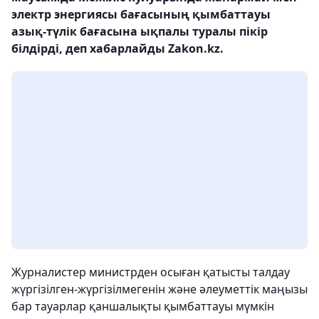
электр энергиясы бағасының қымбаттауы
азық-түлік бағасына ықпалы туралы пікір
білдірді, деп хабарлайды Zakon.kz.
Журналистер министрден осыған қатысты талдау
жүргізілген-жүргізілмегенін және әлеуметтік маңызы
бар тауарлар қаншалықты қымбаттауы мүмкін