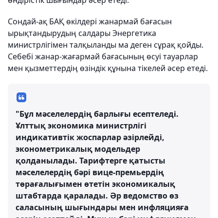
өндірістік шығындар әсер етеді.
Сондай-ақ БАҚ өкілдері жанармай бағасын
ырықтандырудың салдары Энергетика
министрлігімен талқыланды ма деген сұрақ қойды.
Себебі жанар-жағармай бағасының өсуі тауарлар
мен қызметтердің өзіндік құнына тікелей әсер етеді.
"Бұл мәселелердің барлығы есептеледі.
Ұлттық экономика министрлігі
индикативтік жоспарлар әзірлейді,
эконометрикалық модельдер
қолданылады. Тарифтерге қатысты
мәселелердің бәрі вице-премьердің
төрағалығымен өтетін экономикалық
штабтарда қаралады. Әр ведомство өз
саласының шығындары мен инфляцияға