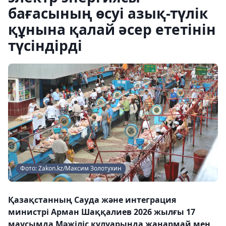
бағасының өсуі азық-түлік
құнына қалай әсер ететінін
түсіндірді
Фото: Zakon.kz/Максим Золотухин
Қазақстанның Сауда және интеграция
министрі Арман Шаққалиев 2026 жылғы 17
маусымда Мәжіліс кулуарында жанармай мен