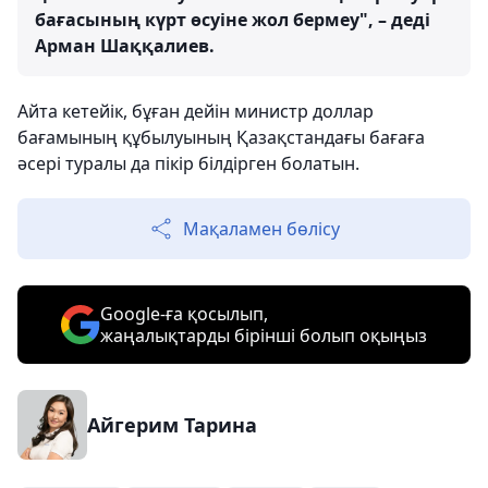
бағасының күрт өсуіне жол бермеу", – деді
Арман Шаққалиев.
Айта кетейік, бұған дейін министр доллар
бағамының құбылуының Қазақстандағы бағаға
әсері туралы да пікір білдірген болатын.
Мақаламен бөлісу
Google-ға қосылып,
жаңалықтарды бірінші болып оқыңыз
Айгерим Тарина