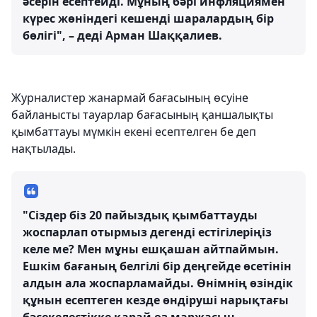
әсерін есептейді. Мұның бәрі инфляциямен
күрес жөніндегі кешенді шаралардың бір
бөлігі", – деді Арман Шаққалиев.
Журналистер жанармай бағасының өсуіне
байланысты тауарлар бағасының қаншалықты
қымбаттауы мүмкін екені есептелген бе деп
нақтылады.
"Сіздер біз 20 пайыздық қымбаттауды
жоспарлап отырмыз дегенді естігілеріңіз
келе ме? Мен мұны ешқашан айтпаймын.
Ешкім бағаның белгілі бір деңгейде өсетінін
алдын ала жоспарламайды. Өнімнің өзіндік
құнын есептеген кезде өндіруші нарықтағы