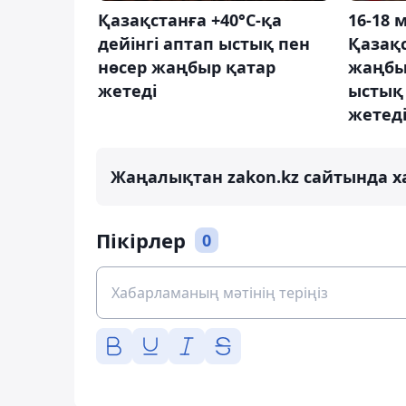
Қазақстанға +40°С-қа
16-18 
дейінгі аптап ыстық пен
Қазақ
нөсер жаңбыр қатар
жаңбы
жетеді
ыстық 
жетед
Жаңалықтан zakon.kz сайтында х
Пікірлер
0