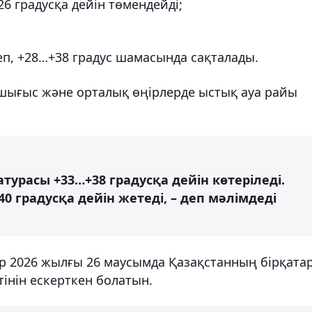
26 градусқа дейін төмендейді;
еп, +28…+38 градус шамасында сақталады.
-шығыс және орталық өңірлерде ыстық ауа райы
атурасы +33…+38 градусқа дейін көтеріледі.
0 градусқа дейін жетеді, – деп мәлімдеді
ер 2026 жылғы 26 маусымда Қазақстанның бірқата
тінін ескерткен болатын.