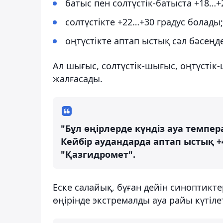
батыс пен солтүстік-батыста +18…+
солтүстікте +22…+30 градус болады;
оңтүстікте аптап ыстық сәл бәсеңд
Ал шығыс, солтүстік-шығыс, оңтүстік
жалғасады.
"Бұл өңірлерде күндіз ауа темпер
Кейбір аудандарда аптап ыстық +4
"Қазгидромет".
Еске салайық, бұған дейін синоптикт
өңірінде экстремалды ауа райы күтіле