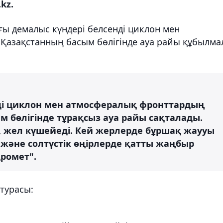
kz.
ғы демалыс күндері белсенді циклон мен
Қазақстанның басым бөлігінде ауа райы құбылма
ді циклон мен атмосфералық фронттардың
м бөлігінде тұрақсыз ауа райы сақталады.
 жел күшейеді. Кей жерлерде бұршақ жаууы
с және солтүстік өңірлерде қатты жаңбыр
дромет".
атурасы: