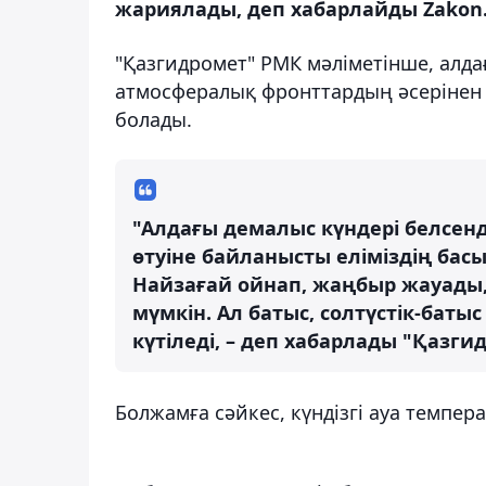
жариялады, деп хабарлайды Zakon.
"Қазгидромет" РМК мәліметінше, алда
атмосфералық фронттардың әсерінен 
болады.
"Алдағы демалыс күндері белсен
өтуіне байланысты еліміздің басы
Найзағай ойнап, жаңбыр жауады,
мүмкін. Ал батыс, солтүстік-баты
күтіледі, – деп хабарлады "Қазги
Болжамға сәйкес, күндізгі ауа темпер