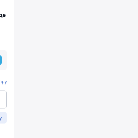
де
Кіру
у