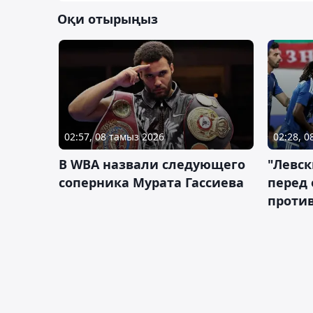
Оқи отырыңыз
02:57, 08 тамыз 2026
02:28, 
В WBA назвали следующего
"Левск
соперника Мурата Гассиева
перед
против