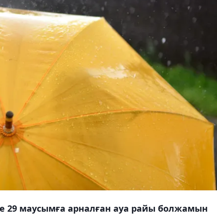
не 29 маусымға арналған ауа райы болжамын