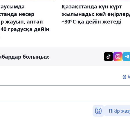
маусымда
Қазақстанда күн күрт
станда нөсер
жылынады: кей өңірлер
р жауып, аптап
+30°С-қа дейін жетеді
40 градусқа дейін
і
абардар болыңыз:
Пікір жаз