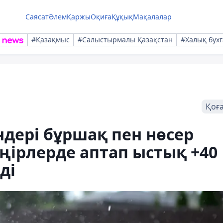
Саясат
Әлем
Қаржы
Оқиға
Құқық
Мақалалар
#Қазақмыс
#Салыстырмалы Қазақстан
#Халық бухг
Қоғ
дері бұршақ пен нөсер
ңірлерде аптап ыстық +40
ді