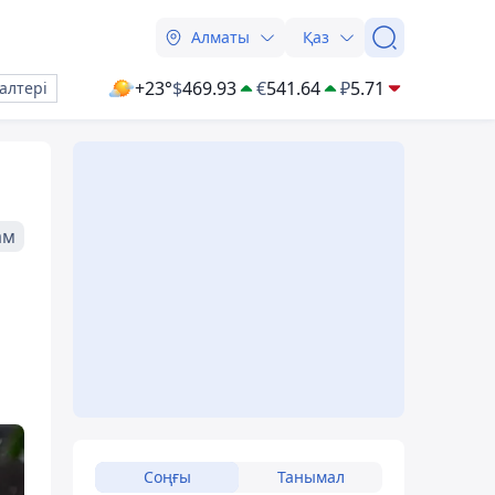
Алматы
Қаз
+23°
$
469.93
€
541.64
₽
5.71
алтері
ам
Соңғы
Танымал