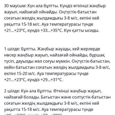
30 маусым: Күн ала бұлтты. Күндіз өткінші жаңбыр
жауып, найзағай ойнайды. Оңтүстік-батыстан
соғатын желдің жылдамдығы 3-8 м/с, екпіні кей
уақытта 15-18 м/с. Ауа температурасы түнде
+21...+23°C, күндіз +33...+35°C. Күн қатты ысиды.
1 шілде: Бұлтты. Жаңбыр жауады, кей жерлерде
нөсер жаңбыр жауып, найзағай ойнайды, бұршақ
түсіп, дауылды жел соғуы мүмкін. Оңтүстік-батыстан,
кейін батыстан соғатын желдің жылдамдығы 3-8 м/с,
екпіні 15-20 м/с. Ауа температурасы түнде
+21...+23°C, күндіз +29...+31°C.
2 шілде: Күн ала бұлтты. Өткінші жаңбыр жауып,
найзағай болады. Батыстан және солтүстік-батыстан
соғатын желдің жылдамдығы 3-8 м/с, екпіні кей
уақытта 15-18 м/с. Ауа температурасы түнде