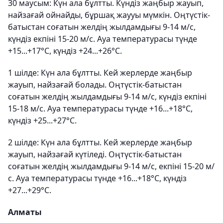
30 маусым: Күн ала бұлтты. Күндіз жаңбыр жауып,
найзағай ойнайды, бұршақ жаууы мүмкін. Оңтүстік-
батыстан соғатын желдің жылдамдығы 9-14 м/с,
күндіз екпіні 15-20 м/с. Ауа температурасы түнде
+15...+17°C, күндіз +24...+26°C.
1 шілде: Күн ала бұлтты. Кей жерлерде жаңбыр
жауып, найзағай болады. Оңтүстік-батыстан
соғатын желдің жылдамдығы 9-14 м/с, күндіз екпіні
15-18 м/с. Ауа температурасы түнде +16...+18°C,
күндіз +25...+27°C.
2 шілде: Күн ала бұлтты. Кей жерлерде жаңбыр
жауып, найзағай күтіледі. Оңтүстік-батыстан
соғатын желдің жылдамдығы 9-14 м/с, екпіні 15-20 м/
с. Ауа температурасы түнде +16...+18°C, күндіз
+27...+29°C.
Алматы