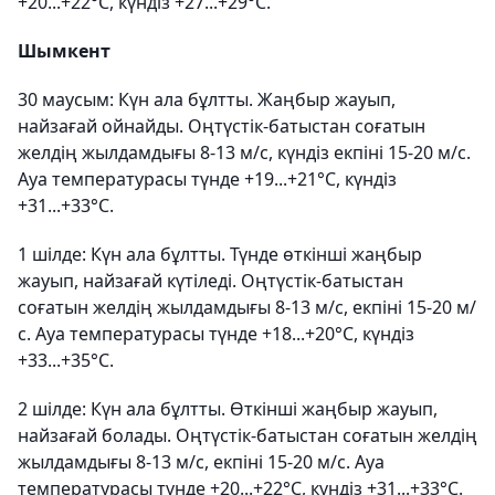
+20...+22°C, күндіз +27...+29°C.
Шымкент
30 маусым: Күн ала бұлтты. Жаңбыр жауып,
найзағай ойнайды. Оңтүстік-батыстан соғатын
желдің жылдамдығы 8-13 м/с, күндіз екпіні 15-20 м/с.
Ауа температурасы түнде +19...+21°C, күндіз
+31...+33°C.
1 шілде: Күн ала бұлтты. Түнде өткінші жаңбыр
жауып, найзағай күтіледі. Оңтүстік-батыстан
соғатын желдің жылдамдығы 8-13 м/с, екпіні 15-20 м/
с. Ауа температурасы түнде +18...+20°C, күндіз
+33...+35°C.
2 шілде: Күн ала бұлтты. Өткінші жаңбыр жауып,
найзағай болады. Оңтүстік-батыстан соғатын желдің
жылдамдығы 8-13 м/с, екпіні 15-20 м/с. Ауа
температурасы түнде +20...+22°C, күндіз +31...+33°C.