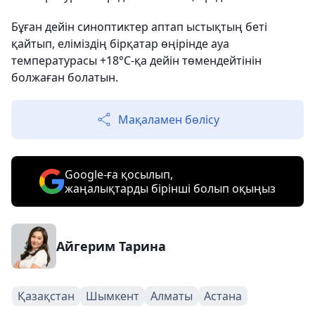
Бұған дейін синоптиктер аптап ыстықтың беті
қайтып, еліміздің бірқатар өңірінде ауа
температурасы +18°C-қа дейін төмендейтінін
болжаған болатын.
Мақаламен бөлісу
Google-ға қосылып,
жаңалықтарды бірінші болып оқыңыз
Айгерим Тарина
Қазақстан
Шымкент
Алматы
Астана