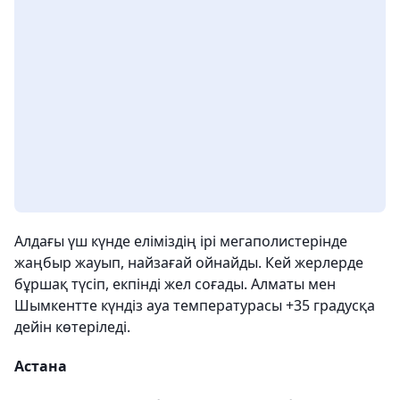
Алдағы үш күнде еліміздің ірі мегаполистерінде
жаңбыр жауып, найзағай ойнайды. Кей жерлерде
бұршақ түсіп, екпінді жел соғады. Алматы мен
Шымкентте күндіз ауа температурасы +35 градусқа
дейін көтеріледі.
Астана