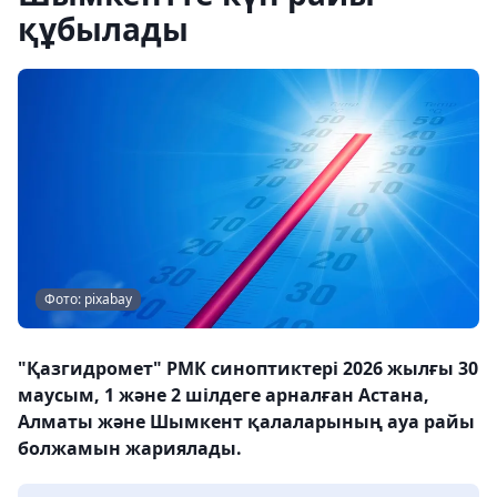
құбылады
Фото: pixabay
"Қазгидромет" РМК синоптиктері 2026 жылғы 30
маусым, 1 және 2 шілдеге арналған Астана,
Алматы және Шымкент қалаларының ауа райы
болжамын жариялады.