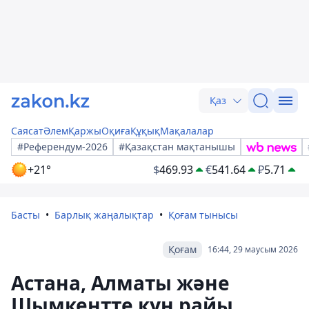
Қаз
Саясат
Әлем
Қаржы
Оқиға
Құқық
Мақалалар
#Референдум-2026
#Қазақстан мақтанышы
+21°
$
469.93
€
541.64
₽
5.71
Басты
Барлық жаңалықтар
Қоғам тынысы
Қоғам
16:44, 29 маусым 2026
Астана, Алматы және
Шымкентте күн райы