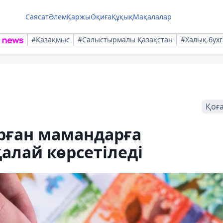
Саясат
Әлем
Қаржы
Оқиға
Құқық
Мақалалар
#Қазақмыс
#Салыстырмалы Қазақстан
#Халық бухг
Қоғ
рған мамандарға
алай көрсетіледі