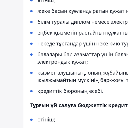
жеке басын куәландыратын құжат 
білім туралы диплом немесе элект
еңбек қызметін растайтын құжатты
некеде тұрғандар үшін неке қию ту
балалары бар азаматтар үшін балан
электрондық құжат;
қызмет алушының, оның жұбайыны
жылжымайтын мүлкінің бар-жоғы т
кредиттік бюроның есебі.
Тұрғын үй салуға бюджеттік кредит
өтініш;