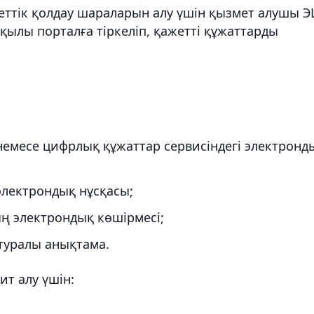
еттік қолдау шараларын алу үшін қызмет алушы 
рқылы порталға тіркеліп, қажетті құжаттарды
емесе цифрлық құжаттар сервисіндегі электронд
электрондық нұсқасы;
ң электрондық көшірмесі;
 туралы анықтама.
ит алу үшін: