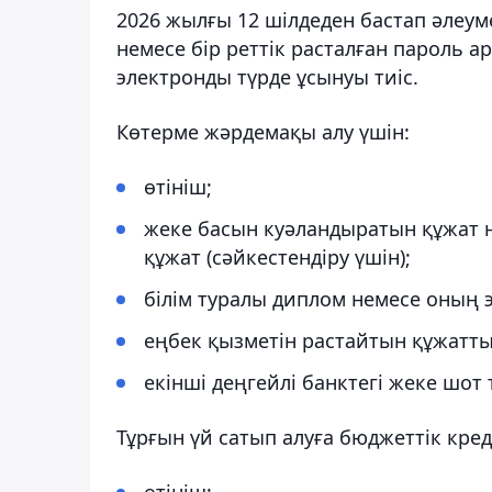
2026 жылғы 12 шілдеден бастап әлеум
немесе бір реттік расталған пароль а
электронды түрде ұсынуы тиіс.
Көтерме жәрдемақы алу үшін:
өтініш;
жеке басын куәландыратын құжат н
құжат (сәйкестендіру үшін);
білім туралы диплом немесе оның 
еңбек қызметін растайтын құжатты
екінші деңгейлі банктегі жеке шот
Тұрғын үй сатып алуға бюджеттік кред
өтініш;