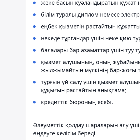
жеке басын куәландыратын құжат 
білім туралы диплом немесе элект
еңбек қызметін растайтын құжатты
некеде тұрғандар үшін неке қию ту
балалары бар азаматтар үшін туу т
қызмет алушының, оның жұбайыны
жылжымайтын мүлкінің бар-жоғы т
тұрғын үй салу үшін қызмет алушы
құқығын растайтын анықтама;
кредиттік бюроның есебі.
Әлеуметтік қолдау шараларын алу үш
өңдеуге келісім береді.