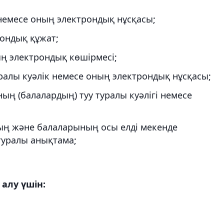
немесе оның электрондық нұсқасы;
рондық құжат;
ң электрондық көшірмесі;
ралы куәлік немесе оның электрондық нұсқасы;
ың (балалардың) туу туралы куәлігі немесе
ң және балаларының осы елді мекенде
уралы анықтама;
 алу үшін: