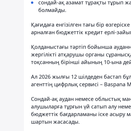
сондай-ақ азамат тұрақты тұрып жа
болмайды.
Қағидаға енгізілген тағы бір өзгеріск
арналған бюджеттік кредит ерлі-зайып
Қолданыстағы тәртіп бойынша аудан
жергілікті атқарушы органы сұранысқ
тоқсанның бірінші айының 10-ына дейі
Ал 2026 жылғы 12 шілдеден бастап бұл 
агенттің цифрлық сервисі – Baspana 
Сондай-ақ аудан немесе облыстық маң
алушыларға тұрғын үй сатып алу неме
бюджеттік бағдарламаны іске асыру м
шартын жасасады.