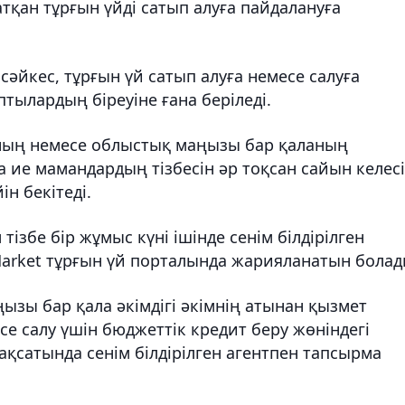
тқан тұрғын үйді сатып алуға пайдалануға
е сәйкес, тұрғын үй сатып алуға немесе салуға
тылардың біреуіне ғана беріледі.
ның немесе облыстық маңызы бар қаланың
а ие мамандардың тізбесін әр тоқсан сайын келесі
н бекітеді.
тізбе бір жұмыс күні ішінде сенім білдірілген
Market тұрғын үй порталында жарияланатын болад
ызы бар қала әкімдігі әкімнің атынан қызмет
се салу үшін бюджеттік кредит беру жөніндегі
ақсатында сенім білдірілген агентпен тапсырма