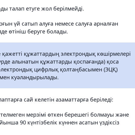
ды талап етуге жол берілмейді.
ғын үй сатып алуға немесе салуға арналған
лде өтініш беруге болады.
е қажетті құжаттардың электрондық көшірмелері
рде алынатын құжаттарды қоспағанда) қоса
 электрондық цифрлық қолтаңбасымен (ЭЦҚ)
льмен куәландырылады.
птарға сай келетін азаматтарға беріледі:
телмеген мерзімі өткен берешегі болмауы және
йынша 90 күнтізбелік күннен асатын үздіксіз