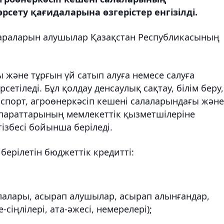
сету қағидаларына өзгерістер енгізілді.
 шараларын алушылар Қазақстан Республикасының
 және тұрғын үй сатып алуға немесе салуға
сетіледі. Бұл қолдау денсаулық сақтау, білім беру,
 спорт, агроөнеркәсіп кешені салаларындағы және
аппараттарының мемлекеттік қызметшілеріне
ізбесі бойынша беріледі.
берілетін бюджеттік кредитті:
лалары, асырап алушылар, асырап алынғандар,
-сіңлілері, ата-әжесі, немерелері);