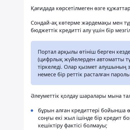
Қағидада көрсетілмеген өзге құжаттар
Сондай-ақ көтерме жәрдемақы мен тұр
бюджеттік кредитті алу үшін бір мезгі
Портал арқылы өтініш берген кезд
(цифрлық жүйелерден автоматты тү
тіркеледі. Олар қызмет алушының
немесе бір реттік расталған паро
Әлеуметтік қолдау шаралары мына тала
бұрын алған кредиттері бойынша ө
соңғы екі жыл ішінде бір кредит бо
кешіктіру фактісі болмауы;