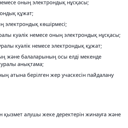
немесе оның электрондық нұсқасы;
рондық құжат;
ң электрондық көшірмесі;
ралы куәлік немесе оның электрондық нұсқасы;
уралы куәлік немесе электрондық құжат;
ң және балаларының осы елді мекенде
уралы анықтама;
ның атына берілген жер учаскесін пайдалану
ін қызмет алушы жеке деректерін жинауға және