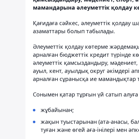
мамандарына әлеуметтік қолдау көр
Қағидаға сәйкес, әлеуметтік қолдау
азаматтары болып табылады.
Әлеуметтік қолдау көтерме жәрдемақы
арналған бюджеттік кредит түрінде көр
әлеуметтік қамсыздандыру, мәдениет,
ауыл, кент, ауылдық округ әкімдері 
арналған сұранысқа ие мамандықтар т
Сонымен қатар тұрғын үй сатып алуға 
жұбайынан;
жақын туыстарынан (ата-анасы, ба
туған және өгей аға-інілері мен әпке