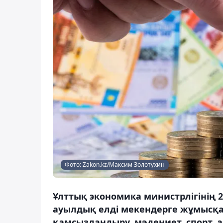
Фото: Zakon.kz/Максим Золотухин
Ұлттық экономика министрлігінің
ауылдық елді мекендерге жұмысқа к
қамсыздандыру, мәдениет, спорт, 