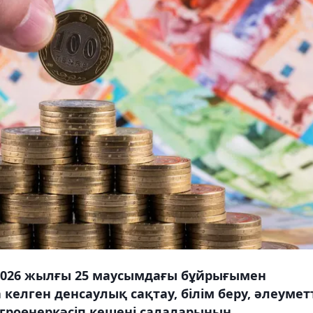
 2026 жылғы 25 маусымдағы бұйрығымен
елген денсаулық сақтау, білім беру, әлеумет
агроөнеркәсіп кешені салаларының