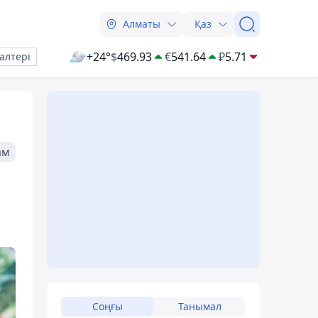
Алматы
Қаз
+24°
$
469.93
€
541.64
₽
5.71
алтері
ам
Соңғы
Танымал