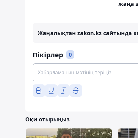
жаңа 
Жаңалықтан zakon.kz сайтында х
Пікірлер
0
Оқи отырыңыз