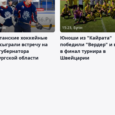
үгін
15:23, Бүгін
станские хоккейные
Юноши из "Кайрата"
сыграли встречу на
победили "Вердер" и
губернатора
в финал турнира в
ргской области
Швейцарии