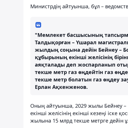
Министрдің айтуынша, бұл – ведомст
"Мемлекет басшысының тапсырма
Талдықорған – Үшарал магистрал
жылдың соңына дейін Бейнеу – Б
құбырының екінші желісінің бірін
аяқталады деп жоспарланып оты
текше метр газ өңдейтін газ өңд
текше метр болатын газ өңдеу за
Ерлан Ақкенженов.
Оның айтуынша, 2029 жылы Бейнеу –
екінші желісінің екінші кезеңі іске 
жылына 15 млрд текше метрге дейін ұл