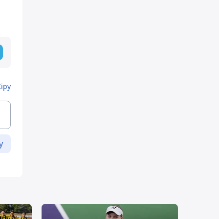
Кіру
у