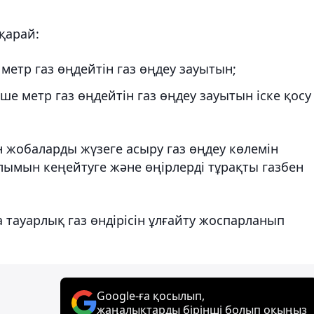
қарай:
метр газ өңдейтін газ өңдеу зауытын;
е метр газ өңдейтін газ өңдеу зауытын іске қосу
н жобаларды жүзеге асыру газ өңдеу көлемін
лымын кеңейтуге және өңірлерді тұрақты газбен
а тауарлық газ өндірісін ұлғайту жоспарланып
Google-ға қосылып,
жаңалықтарды бірінші болып оқыңыз