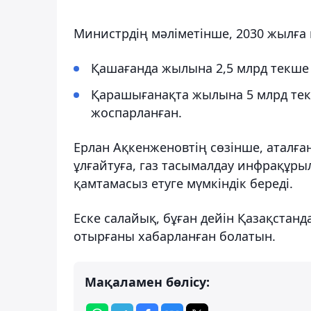
Министрдің мәліметінше, 2030 жылға 
Қашағанда жылына 2,5 млрд текше 
Қарашығанақта жылына 5 млрд текш
жоспарланған.
Ерлан Ақкенженовтің сөзінше, аталға
ұлғайтуға, газ тасымалдау инфрақұры
қамтамасыз етуге мүмкіндік береді.
Еске салайық, бұған дейін Қазақстанд
отырғаны хабарланған болатын.
Мақаламен бөлісу: