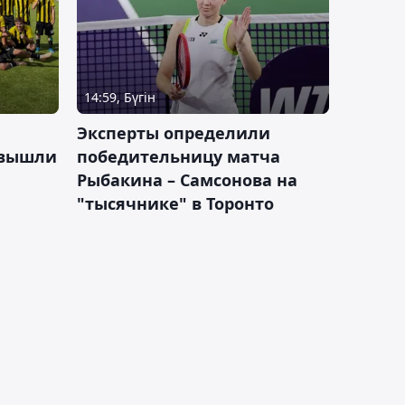
14:59, Бүгін
Эксперты определили
 вышли
победительницу матча
Рыбакина – Самсонова на
"тысячнике" в Торонто