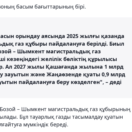
воның басым бағыттарының бірі.
сын орындау аясында 2025 жылғы қазанда
ьдық газ құбыры пайдалануға берілді. Биыл
озой – Шымкент магистральдық газ
ші кезеңіндегі желілік бөліктің құрылысы
р. Ал 2027 жылы Қашағанда жылына 1 млрд
еу зауытын және Жаңаөзенде қуаты 0,9 млрд
уытын пайдалануға беру көзделген", – деді
 Бозой – Шымкент магистральдық газ құбырының
қосылады. Бұл тауарлық газды тасымалдау қуатын
ғайтуға мүмкіндік береді.