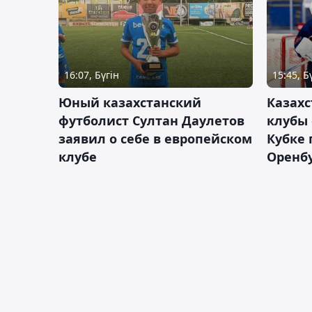
16:07, Бүгін
15:45, Б
Юный казахстанский
Казах
футболист Султан Даулетов
клубы 
заявил о себе в европейском
Кубке 
клубе
Оренбу