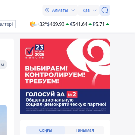
Алматы
Қаз
+32°
$
469.93
€
541.64
₽
5.71
алтері
ам
Соңғы
Танымал