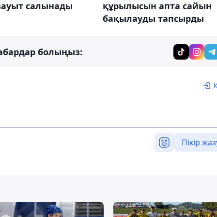
зауыт салынады
құрылысын апта сайын
бақылауды тапсырды
абардар болыңыз:
Пікір жаз