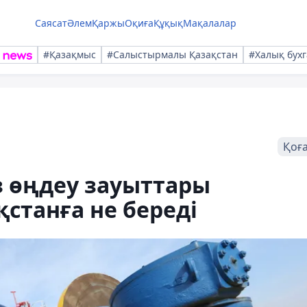
Саясат
Әлем
Қаржы
Оқиға
Құқық
Мақалалар
#Қазақмыс
#Салыстырмалы Қазақстан
#Халық бухг
Қоғ
з өңдеу зауыттары
станға не береді