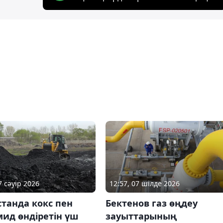
7 сәуір 2026
12:57, 07 шілде 2026
танда кокс пен
Бектенов газ өңдеу
ид өндіретін үш
зауыттарының