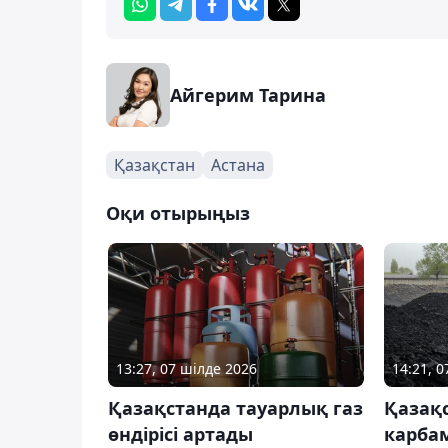
Айгерим Тарина
Қазақстан
Астана
Оқи отырыңыз
13:27, 07 шілде 2026
14:21, 0
Қазақстанда тауарлық газ
Қазақс
өндірісі артады
карбам