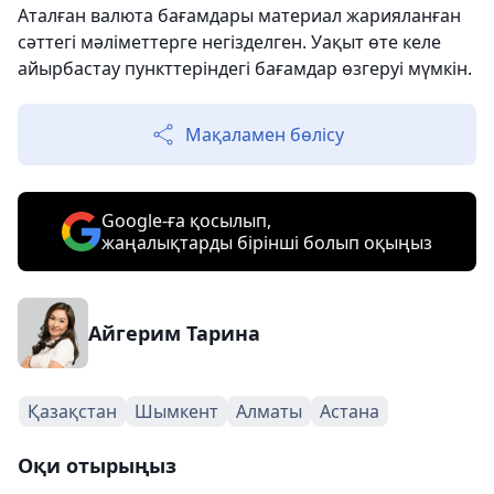
Аталған валюта бағамдары материал жарияланған
сәттегі мәліметтерге негізделген. Уақыт өте келе
айырбастау пункттеріндегі бағамдар өзгеруі мүмкін.
Мақаламен бөлісу
Google-ға қосылып,
жаңалықтарды бірінші болып оқыңыз
Айгерим Тарина
Қазақстан
Шымкент
Алматы
Астана
Оқи отырыңыз