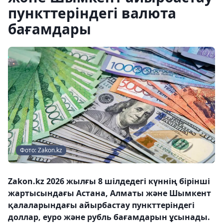
пункттеріндегі валюта
бағамдары
Фото: Zakon.kz
Zakon.kz 2026 жылғы 8 шілдедегі күннің бірінші
жартысындағы Астана, Алматы және Шымкент
қалаларындағы айырбастау пункттеріндегі
доллар, еуро және рубль бағамдарын ұсынады.