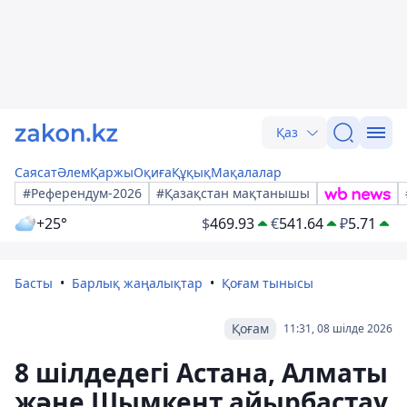
Қаз
Саясат
Әлем
Қаржы
Оқиға
Құқық
Мақалалар
#Референдум-2026
#Қазақстан мақтанышы
+25°
$
469.93
€
541.64
₽
5.71
Басты
Барлық жаңалықтар
Қоғам тынысы
Қоғам
11:31, 08 шілде 2026
8 шілдедегі Астана, Алматы
және Шымкент айырбастау