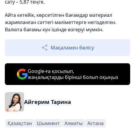
сату – 5,87 теңге.
Айта кетейік, көрсетілген бағамдар материал
жарияланған сәттегі мәліметтерге негізделген.
Валюта бағамы күн ішінде өзгеруі мүмкін.
Мақаламен бөлісу
Google-ға қосылып,
жаңалықтарды бірінші болып оқыңыз
Айгерим Тарина
Қазақстан
Шымкент
Алматы
Астана