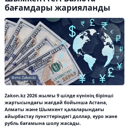
бағамдары жарияланды
Фото: Zakon.kz
Zakon.kz 2026 жылғы 9 шілде күнінің бірінші
жартысындағы жағдай бойынша Астана,
Алматы және Шымкент қалаларындағы
айырбастау пункттеріндегі доллар, еуро және
рубль бағамына шолу жасады.