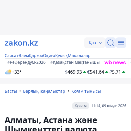
Қаз
Саясат
Әлем
Қаржы
Оқиға
Құқық
Мақалалар
#Референдум-2026
#Қазақстан мақтанышы
+33°
$
469.93
€
541.64
₽
5.71
Басты
Барлық жаңалықтар
Қоғам тынысы
Қоғам
11:14, 09 шілде 2026
Алматы, Астана және
Шымкенттегі валюта