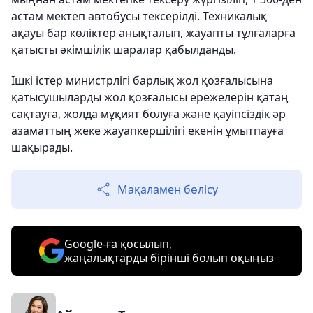
астам мектеп автобусы тексерілді. Техникалық
ақауы бар көліктер анықталып, жауапты тұлғаларға
қатысты әкімшілік шаралар қабылданды.
Ішкі істер министрлігі барлық жол қозғалысына
қатысушыларды жол қозғалысы ережелерін қатаң
сақтауға, жолда мұқият болуға және қауіпсіздік әр
азаматтың жеке жауапкершілігі екенін ұмытпауға
шақырады.
Мақаламен бөлісу
Google-ға қосылып,
жаңалықтарды бірінші болып оқыңыз