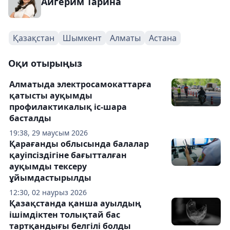
Айгерим Тарина
Қазақстан
Шымкент
Алматы
Астана
Оқи отырыңыз
Алматыда электросамокаттарға
қатысты ауқымды
профилактикалық іс-шара
басталды
19:38, 29 маусым 2026
Қарағанды облысында балалар
қауіпсіздігіне бағытталған
ауқымды тексеру
ұйымдастырылды
12:30, 02 наурыз 2026
Қазақстанда қанша ауылдың
ішімдіктен толықтай бас
тартқандығы белгілі болды