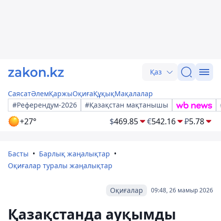
Қаз
Саясат
Әлем
Қаржы
Оқиға
Құқық
Мақалалар
#Референдум-2026
#Қазақстан мақтанышы
+27°
$
469.85
€
542.16
₽
5.78
Басты
Барлық жаңалықтар
Оқиғалар туралы жаңалықтар
Оқиғалар
09:48, 26 мамыр 2026
Қазақстанда ауқымды