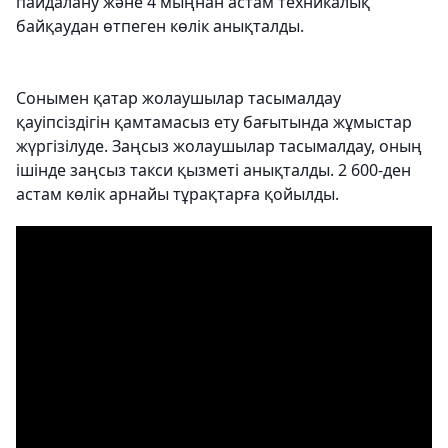
пайдалану және 4 мыңнан астам техникалық
байқаудан өтпеген көлік анықталды.
Сонымен қатар жолаушылар тасымалдау
қауіпсіздігін қамтамасыз ету бағытында жұмыстар
жүргізілуде. Заңсыз жолаушылар тасымалдау, оның
ішінде заңсыз такси қызметі анықталды. 2 600-ден
астам көлік арнайы тұрақтарға қойылды.