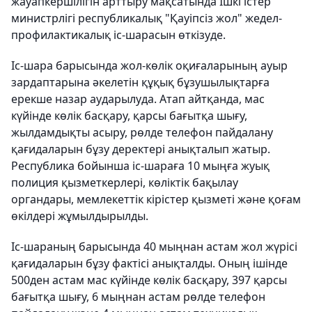
жауапкершілігін арттыру мақсатында Ішкі істер
министрлігі республикалық "Қауіпсіз жол" жедел-
профилактикалық іс-шарасын өткізуде.
Іс-шара барысында жол-көлік оқиғаларының ауыр
зардаптарына әкелетін құқық бұзушылықтарға
ерекше назар аударылуда. Атап айтқанда, мас
күйінде көлік басқару, қарсы бағытқа шығу,
жылдамдықты асыру, рөлде телефон пайдалану
қағидаларын бұзу деректері анықталып жатыр.
Республика бойынша іс-шараға 10 мыңға жуық
полиция қызметкерлері, көліктік бақылау
органдары, мемлекеттік кірістер қызметі және қоғам
өкілдері жұмылдырылды.
Іс-шараның барысында 40 мыңнан астам жол жүрісі
қағидаларын бұзу фактісі анықталды. Оның ішінде
500ден астам мас күйінде көлік басқару, 397 қарсы
бағытқа шығу, 6 мыңнан астам рөлде телефон