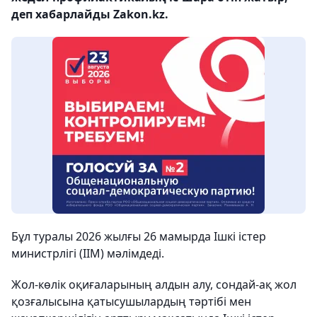
деп хабарлайды Zakon.kz.
Бұл туралы 2026 жылғы 26 мамырда Ішкі істер
министрлігі (ІІМ) мәлімдеді.
Жол-көлік оқиғаларының алдын алу, сондай-ақ жол
қозғалысына қатысушылардың тәртібі мен