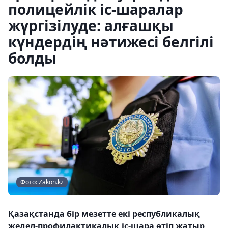
полицейлік іс-шаралар
жүргізілуде: алғашқы
күндердің нәтижесі белгілі
болды
Фото: Zakon.kz
Қазақстанда бір мезетте екі республикалық
жедел-профилактикалық іс-шара өтіп жатыр,