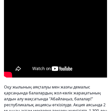
Оқу жылының аяқталуы мен жазғы демалыс
қарсаңында балалардың жол-көлік жарақатының
алдын алу мақсатында "Абайлаңыз, балалар!"
республикалық акциясы өткізілуде. Акция аясында 2
мыңнан астам мектепке тексеру жүргізіліп, 1 300-ден