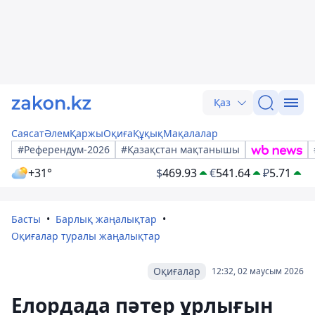
Қаз
Саясат
Әлем
Қаржы
Оқиға
Құқық
Мақалалар
#Референдум-2026
#Қазақстан мақтанышы
+31°
$
469.93
€
541.64
₽
5.71
Басты
Барлық жаңалықтар
Оқиғалар туралы жаңалықтар
Оқиғалар
12:32, 02 маусым 2026
Елордада пәтер ұрлығын