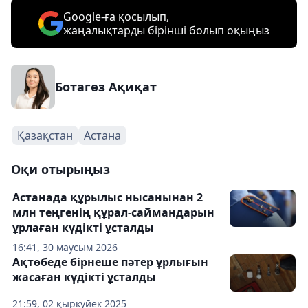
Google-ға қосылып,
жаңалықтарды бірінші болып оқыңыз
Ботагөз Ақиқат
Қазақстан
Астана
Оқи отырыңыз
Астанада құрылыс нысанынан 2
млн теңгенің құрал-саймандарын
ұрлаған күдікті ұсталды
16:41, 30 маусым 2026
Ақтөбеде бірнеше пәтер ұрлығын
жасаған күдікті ұсталды
21:59, 02 қыркүйек 2025