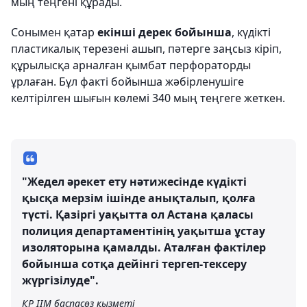
мың теңгені құрады.
Сонымен қатар
екінші дерек бойынша
, күдікті
пластикалық терезені ашып, пәтерге заңсыз кіріп,
құрылысқа арналған қымбат перфораторды
ұрлаған. Бұл факті бойынша жәбірленушіге
келтірілген шығын көлемі 340 мың теңгеге жеткен.
"Жедел әрекет ету нәтижесінде күдікті
қысқа мерзім ішінде анықталып, қолға
түсті. Қазіргі уақытта ол Астана қаласы
полиция департаментінің уақытша ұстау
изоляторына қамалды. Аталған фактілер
бойынша сотқа дейінгі тергеп-тексеру
жүргізілуде".
ҚР ІІМ баспасөз қызметі