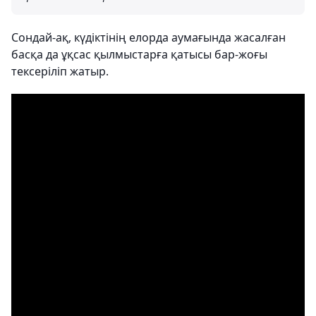
Сондай-ақ, күдіктінің елорда аумағында жасалған
басқа да ұқсас қылмыстарға қатысы бар-жоғы
тексеріліп жатыр.