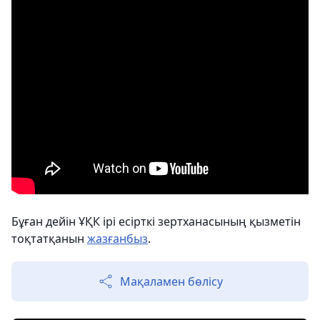
Бұған дейін ҰҚК ірі есірткі зертханасының қызметін
тоқтатқанын
жазғанбыз
.
Мақаламен бөлісу