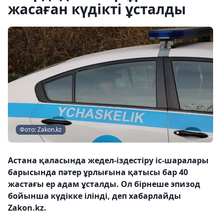
жасаған күдікті ұсталды
Фото: Zakon.kz
Астана қаласында жедел-іздестіру іс-шаралары
барысында пәтер ұрлығына қатысы бар 40
жастағы ер адам ұсталды. Ол бірнеше эпизод
бойынша күдікке ілінді, деп хабарлайды
Zakon.kz.