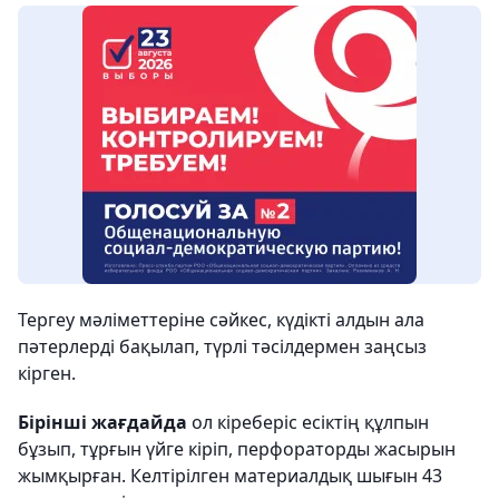
Тергеу мәліметтеріне сәйкес, күдікті алдын ала
пәтерлерді бақылап, түрлі тәсілдермен заңсыз
кірген.
Бірінші жағдайда
ол кіреберіс есіктің құлпын
бұзып, тұрғын үйге кіріп, перфораторды жасырын
жымқырған. Келтірілген материалдық шығын 43