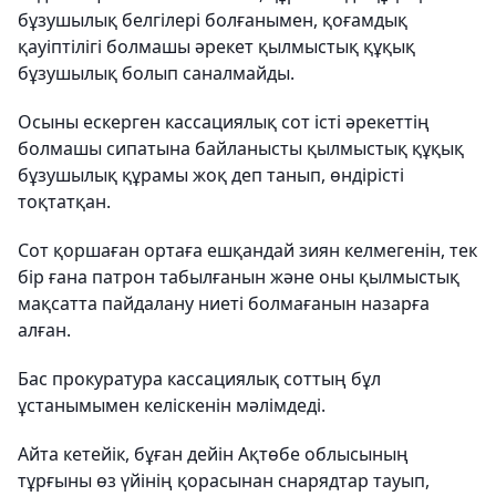
бұзушылық белгілері болғанымен, қоғамдық
қауіптілігі болмашы әрекет қылмыстық құқық
бұзушылық болып саналмайды.
Осыны ескерген кассациялық сот істі әрекеттің
болмашы сипатына байланысты қылмыстық құқық
бұзушылық құрамы жоқ деп танып, өндірісті
тоқтатқан.
Сот қоршаған ортаға ешқандай зиян келмегенін, тек
бір ғана патрон табылғанын және оны қылмыстық
мақсатта пайдалану ниеті болмағанын назарға
алған.
Бас прокуратура кассациялық соттың бұл
ұстанымымен келіскенін мәлімдеді.
Айта кетейік, бұған дейін Ақтөбе облысының
тұрғыны өз үйінің қорасынан снарядтар тауып,