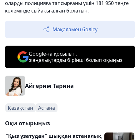
оларды полицияға тапсырғаны үшін 181 950 теңге
көлемінде сыйақы алған болатын.
Мақаламен бөлісу
Google-ға қосылып,
жаңалықтарды бірінші болып оқыңыз
Айгерим Тарина
Қазақстан
Астана
Оқи отырыңыз
"Қыз ұзатудан" шыққан астаналық