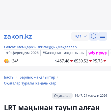
Қаз
Саясат
Әлем
Қаржы
Оқиға
Құқық
Мақалалар
#Референдум-2026
#Қазақстан мақтанышы
+34°
$
467.48
€
539.52
₽
5.73
Басты
Барлық жаңалықтар
Оқиғалар туралы жаңалықтар
Оқиғалар
14:47, 24 маусым 2026
LRT маңынан тауып алған