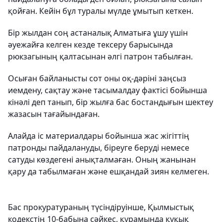
қойған. Кейін бұл туралы мүлде ұмытып кеткен.
Бір жылдан соң астаналық Алматыға ұшу үшін
әуежайға келген кезде тексеру барысында
рюкзагының қалтасынан әлгі патрон табылған.
Осыған байланысты сот оны оқ-дәріні заңсыз
иемдену, сақтау және тасымалдау фактісі бойынша
кінәлі деп танып, бір жылға бас бостандығын шектеу
жазасын тағайындаған.
Алайда іс материалдары бойынша жас жігіттің
патронды пайдалануды, біреуге беруді немесе
сатуды көздегені анықталмаған. Оның жанынан
қару да табылмаған және ешқандай зиян келмеген.
Бас прокуратураның түсіндіруінше, Қылмыстық
кодекстің 10-бабына сәйкес, құрамында құқық