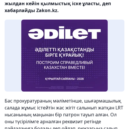
жылдан кейін қылмыстық іске ұласты, деп
хабарлайды Zakon.kz.
Бас прокуратураның мәліметінше, шығармашылық
салада жұмыс істейтін жас жігіт салынып жатқан LRT
нысанының маңынан бір патрон тауып алған. Ол
оны түсірілімге арналған реквизит ретінде
пайдалануға болады деп ойлап, рюкзагына салып