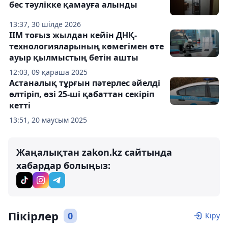
бес тәулікке қамауға алынды
13:37, 30 шілде 2026
ІІМ тоғыз жылдан кейін ДНҚ-
технологияларының көмегімен өте
ауыр қылмыстың бетін ашты
12:03, 09 қараша 2025
Астаналық тұрғын пәтерлес әйелді
өлтіріп, өзі 25-ші қабаттан секіріп
кетті
13:51, 20 маусым 2025
Жаңалықтан zakon.kz сайтында
хабардар болыңыз:
Пікірлер
0
Кіру