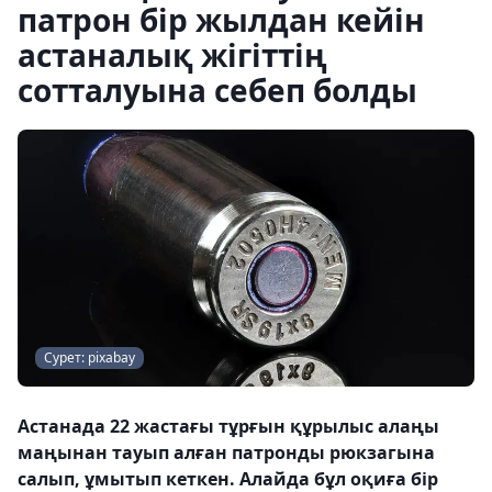
патрон бір жылдан кейін
астаналық жігіттің
сотталуына себеп болды
Сурет: pixabay
Астанада 22 жастағы тұрғын құрылыс алаңы
маңынан тауып алған патронды рюкзагына
салып, ұмытып кеткен. Алайда бұл оқиға бір