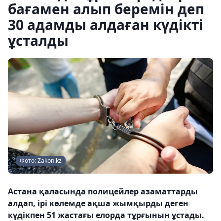
бағамен алып беремін деп
30 адамды алдаған күдікті
ұсталды
Фото: Zakon.kz
Астана қаласында полицейлер азаматтарды
алдап, ірі көлемде ақша жымқырды деген
күдікпен 51 жастағы елорда тұрғынын ұстады.