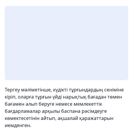
Тергеу мәліметінше, күдікті тұрғындардың сеніміне
кіріп, оларға тұрғын үйді нарықтық бағадан төмен
бағамен алып беруге немесе мемлекеттік
бағдарламалар арқылы баспана рәсімдеуге
көмектесетінін айтып, ақшалай қаражаттарын
иемденген.