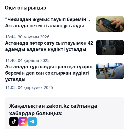
Оқи отырыңыз
"Чехиядан жұмыс тауып беремін".
Астанада кезекті алаяқ ұсталды
18:44, 30 маусым 2026
Астанада пәтер сату сылтауымен 42
адамды алдаған күдікті ұсталды
11:40, 04 қараша 2025
Астанада тұрғынды грантқа түсіріп
беремін деп сан соқтырған күдікті
ұсталды
11:05, 04 қыркүйек 2025
Жаңалықтан zakon.kz сайтында
хабардар болыңыз: