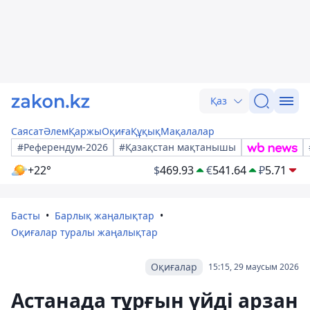
Қаз
Саясат
Әлем
Қаржы
Оқиға
Құқық
Мақалалар
#Референдум-2026
#Қазақстан мақтанышы
+22°
$
469.93
€
541.64
₽
5.71
Басты
Барлық жаңалықтар
Оқиғалар туралы жаңалықтар
Оқиғалар
15:15, 29 маусым 2026
Астанада тұрғын үйді арзан