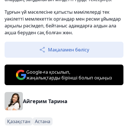
Тұрғын үй мәселесіне қатысты мәмілелерді тек
уәкілетті мемлекеттік органдар мен ресми ұйымдар
арқылы рәсімдеп, бейтаныс адамдарға алдын ала
ақша беруден сақ болған жөн.
Мақаламен бөлісу
Google-ға қосылып,
жаңалықтарды бірінші болып оқыңыз
Айгерим Тарина
Қазақстан
Астана