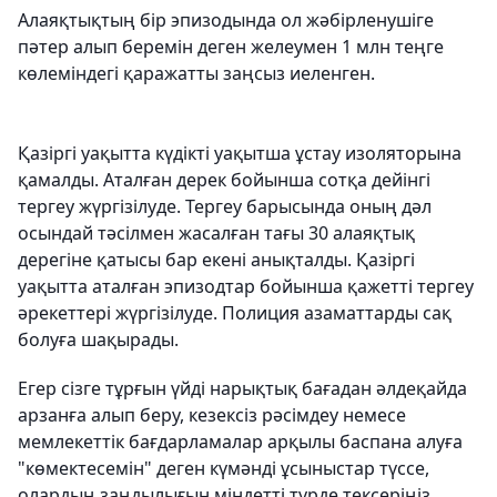
Алаяқтықтың бір эпизодында ол жәбірленушіге
пәтер алып беремін деген желеумен 1 млн теңге
көлеміндегі қаражатты заңсыз иеленген.
Қазіргі уақытта күдікті уақытша ұстау изоляторына
қамалды. Аталған дерек бойынша сотқа дейінгі
тергеу жүргізілуде. Тергеу барысында оның дәл
осындай тәсілмен жасалған тағы 30 алаяқтық
дерегіне қатысы бар екені анықталды. Қазіргі
уақытта аталған эпизодтар бойынша қажетті тергеу
әрекеттері жүргізілуде. Полиция азаматтарды сақ
болуға шақырады.
Егер сізге тұрғын үйді нарықтық бағадан әлдеқайда
арзанға алып беру, кезексіз рәсімдеу немесе
мемлекеттік бағдарламалар арқылы баспана алуға
"көмектесемін" деген күмәнді ұсыныстар түссе,
олардың заңдылығын міндетті түрде тексеріңіз.