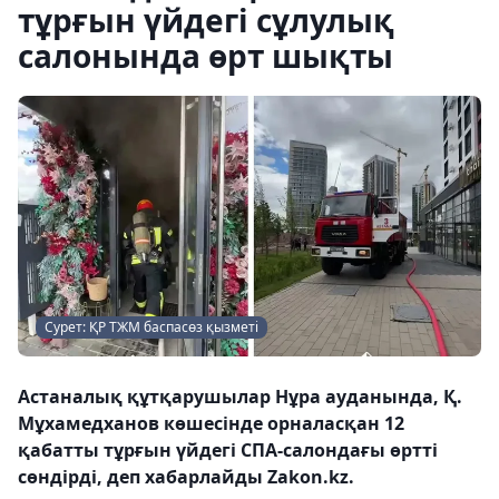
тұрғын үйдегі сұлулық
салонында өрт шықты
Сурет: ҚР ТЖМ баспасөз қызметі
Астаналық құтқарушылар Нұра ауданында, Қ.
Мұхамедханов көшесінде орналасқан 12
қабатты тұрғын үйдегі СПА-салондағы өртті
сөндірді, деп хабарлайды Zakon.kz.