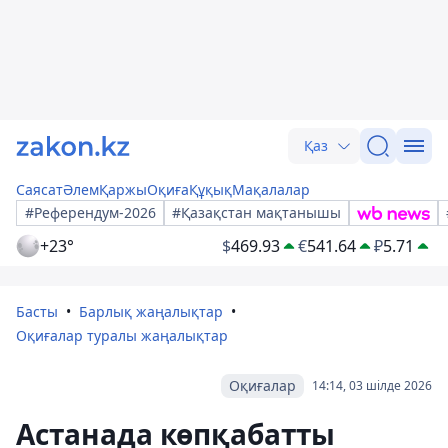
Қаз
Саясат
Әлем
Қаржы
Оқиға
Құқық
Мақалалар
#Референдум-2026
#Қазақстан мақтанышы
+23°
$
469.93
€
541.64
₽
5.71
Басты
Барлық жаңалықтар
Оқиғалар туралы жаңалықтар
Оқиғалар
14:14, 03 шілде 2026
Астанада көпқабатты