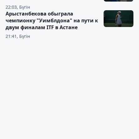
22:03, Бүгін
Арыстанбекова обыграла
чемпионку "Уимблдона" на пути к
двум финалам ITF в Астане
21:41, Бүгін