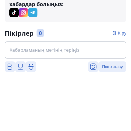
хабардар болыңыз:
Пікірлер
0
Кіру
Пікір жазу