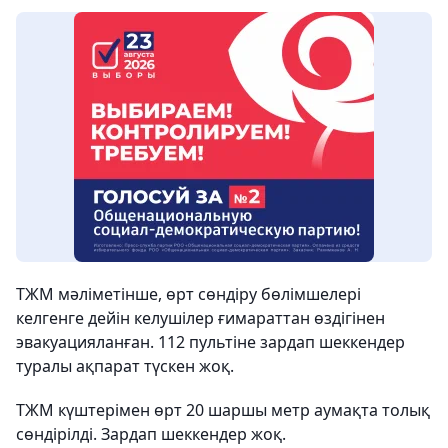
ТЖМ мәліметінше, өрт сөндіру бөлімшелері
келгенге дейін келушілер ғимараттан өздігінен
эвакуацияланған. 112 пультіне зардап шеккендер
туралы ақпарат түскен жоқ.
ТЖМ күштерімен өрт 20 шаршы метр аумақта толық
сөндірілді. Зардап шеккендер жоқ.