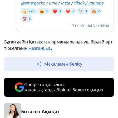
Бұған дейін Қазақстан ормандарында үш бірдей өрт
тіркелгенін
жазғанбыз
.
Мақаламен бөлісу
Google-ға қосылып,
жаңалықтарды бірінші болып оқыңыз
Ботагөз Ақиқат