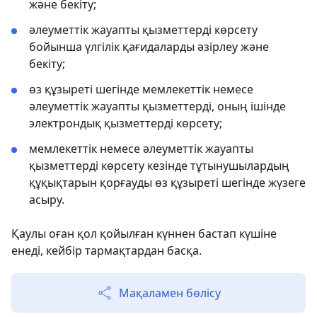
және бекіту;
әлеуметтік жауапты қызметтерді көрсету
бойынша үлгілік қағидаларды әзірлеу және
бекіту;
өз құзыреті шегінде мемлекеттік немесе
әлеуметтік жауапты қызметтерді, оның ішінде
электрондық қызметтерді көрсету;
мемлекеттік немесе әлеуметтік жауапты
қызметтерді көрсету кезінде тұтынушылардың
құқықтарын қорғауды өз құзыреті шегінде жүзеге
асыру.
Қаулы оған қол қойылған күннен бастап күшіне
енеді, кейбір тармақтардан басқа.
Мақаламен бөлісу