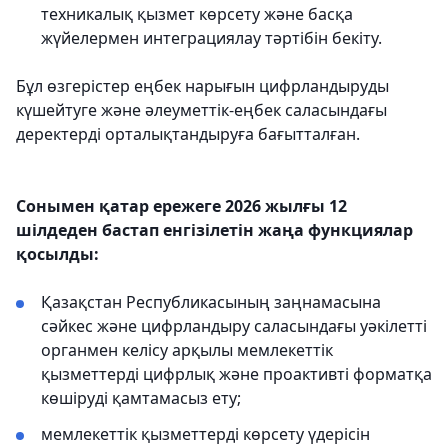
техникалық қызмет көрсету және басқа
жүйелермен интеграциялау тәртібін бекіту.
Бұл өзгерістер еңбек нарығын цифрландыруды
күшейтуге және әлеуметтік-еңбек саласындағы
деректерді орталықтандыруға бағытталған.
Сонымен қатар ережеге 2026 жылғы 12
шілдеден бастап енгізілетін жаңа функциялар
қосылды:
Қазақстан Республикасының заңнамасына
сәйкес және цифрландыру саласындағы уәкілетті
органмен келісу арқылы мемлекеттік
қызметтерді цифрлық және проактивті форматқа
көшіруді қамтамасыз ету;
мемлекеттік қызметтерді көрсету үдерісін