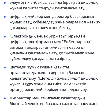
әлеуметтік-еңбек саласында бірыңғай цифрлық
жүйені қалыптастыруды қамтамасыз ету;
цифрлық жүйелер мен деректер базаларының
жұмыс істеу, сүйемелдеу және оларға қол жеткізу
қағидаларын әзірлеу және бекіту;
"Электрондық еңбек биржасы" бірыңғай
цифрлық платформасы мен "Еңбек нарығы"
автоматтандырылған жүйесінің өзара іс-
қимылын қамтамасыз ету, қолжетімділік және
сүйемелдеу қағидаларын әзірлеу;
шетелдік жұмыс күшіне қатысты
орталықтандырылған деректер базасын
қалыптастыру, "Шетелдік жұмыс күші" цифрлық
жүйесін құру және оны тиісті мемлекеттік
органдардың жүйелерімен ықпалдастыру;
мигранттар мен этникалық қазақтардың
бірыңғай деректер базасын қалыптастыру және