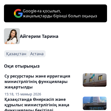
Google-ға қосылып,
жаңалықтарды бірінші болып оқыңыз
Айгерим Тарина
Қазақстан
Астана
Оқи отырыңыз
Су ресурстары және ирригация
министрлігінің функциялары
жаңартылды
15:18, 15 мамыр 2026
Қазақстанда Өнеркәсіп және
құрылыс министрлігінің жаңа
функциялары бекітілді