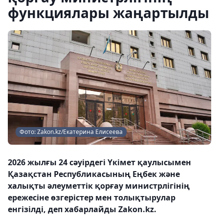
функциялары жаңартылды
Фото: Zakon.kz/Екатерина Елисеева
2026 жылғы 24 сәуірдегі Үкімет қаулысымен
Қазақстан Республикасының Еңбек және
халықты әлеуметтік қорғау министрлігінің
ережесіне өзгерістер мен толықтырулар
енгізілді, деп хабарлайды Zakon.kz.