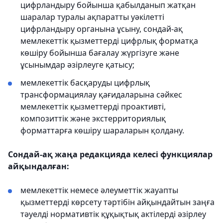
цифрландыру бойынша қабылданып жатқан
шаралар туралы ақпаратты уәкілетті
цифрландыру органына ұсыну, сондай-ақ
мемлекеттік қызметтерді цифрлық форматқа
көшіру бойынша бағалау жүргізуге және
ұсынымдар әзірлеуге қатысу;
мемлекеттік басқаруды цифрлық
трансформациялау қағидаларына сәйкес
мемлекеттік қызметтерді проактивті,
композиттік және экстерриториялық
форматтарға көшіру шараларын қолдану.
Сондай-ақ жаңа редакцияда келесі функциялар
айқындалған:
мемлекеттік немесе әлеуметтік жауапты
қызметтерді көрсету тәртібін айқындайтын заңға
тәуелді нормативтік құқықтық актілерді әзірлеу