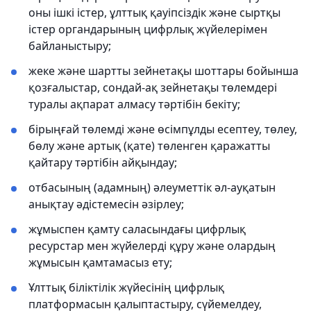
оны ішкі істер, ұлттық қауіпсіздік және сыртқы
істер органдарының цифрлық жүйелерімен
байланыстыру;
жеке және шартты зейнетақы шоттары бойынша
қозғалыстар, сондай-ақ зейнетақы төлемдері
туралы ақпарат алмасу тәртібін бекіту;
бірыңғай төлемді және өсімпұлды есептеу, төлеу,
бөлу және артық (қате) төленген қаражатты
қайтару тәртібін айқындау;
отбасының (адамның) әлеуметтік әл-ауқатын
анықтау әдістемесін әзірлеу;
жұмыспен қамту саласындағы цифрлық
ресурстар мен жүйелерді құру және олардың
жұмысын қамтамасыз ету;
Ұлттық біліктілік жүйесінің цифрлық
платформасын қалыптастыру, сүйемелдеу,