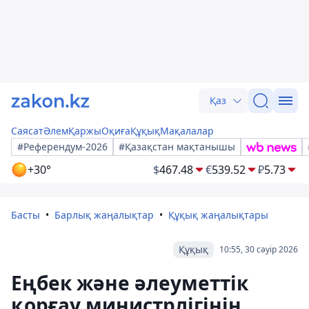
Қаз
Саясат
Әлем
Қаржы
Оқиға
Құқық
Мақалалар
#Референдум-2026
#Қазақстан мақтанышы
+30°
$
467.48
€
539.52
₽
5.73
Басты
Барлық жаңалықтар
Құқық жаңалықтары
Құқық
10:55, 30 сәуір 2026
Еңбек және әлеуметтік
қорғау министрлігінің