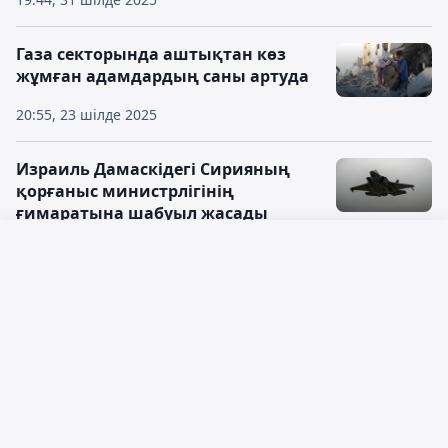
Газа секторында аштықтан көз
жұмған адамдардың саны артуда
20:55, 23 шілде 2025
Израиль Дамаскідегі Сирияның
қорғаныс министрлігінің
ғимаратына шабуыл жасады
19:35, 16 шілде 2025
Русский язык
Израиль Тегеранға әуеден шабуыл
Қазақ тілі
жасады. Иран президенті жарақат
алды
14:46, 13 шілде 2025
ХАМАС Газа гуманитарлық көмек
қорын таратуды талап етті