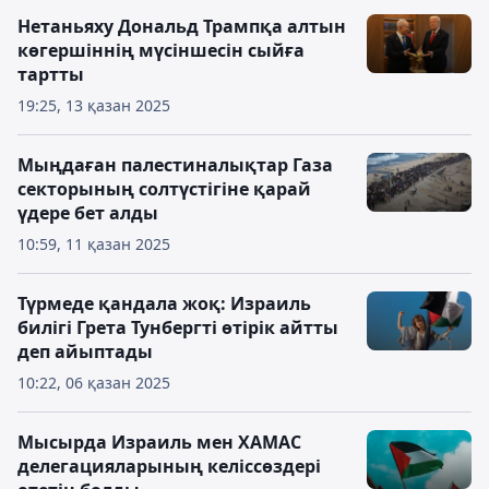
Нетаньяху Дональд Трампқа алтын
көгершіннің мүсіншесін сыйға
тартты
19:25, 13 қазан 2025
Мыңдаған палестиналықтар Газа
секторының солтүстігіне қарай
үдере бет алды
10:59, 11 қазан 2025
Түрмеде қандала жоқ: Израиль
билігі Грета Тунбергті өтірік айтты
деп айыптады
10:22, 06 қазан 2025
Мысырда Израиль мен ХАМАС
делегацияларының келіссөздері