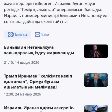
жауынгерлерін жіберген. Израиль бұған жауап
ретінде "Темір қылыштар" операциясын бастады.
Израиль премьер-министрі Биньямин Нетаньяху ел
соғыс жағдайында екенін айтты.
Плитка
Тізім
Биньямин Нетаньяхуға
халықаралық іздеу жарияланды
21:15, 14 шілде 2026
Трамп Иранмен "келісімге келіп
қалғанын", Ормұз бұғазы
ашылатынын мәлімдеді
12:30, 24 мамыр 2026
Израиль Иранға қарсы әскери іс-