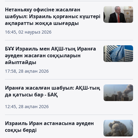
Нетаньяху офисіне жасалған
шабуыл: Израиль қорғаныс күштері
ақпаратты жоққа шығарды
16:45, 02 наурыз 2026
БҰҰ Израиль мен АҚШ-тың Иранға
әуеден жасаған соққыларын
айыптайды
17:58, 28 ақпан 2026
Иранға жасалған шабуыл: АҚШ-тың
да қатысы бар - БАҚ
12:45, 28 ақпан 2026
Израиль Иран астанасына әуеден
соққы берді