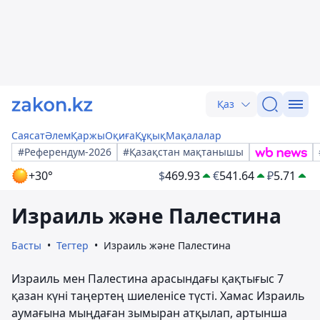
Қаз
Саясат
Әлем
Қаржы
Оқиға
Құқық
Мақалалар
#Референдум-2026
#Қазақстан мақтанышы
+30°
$
469.93
€
541.64
₽
5.71
Израиль және Палестина
Басты
Тегтер
Израиль және Палестина
Израиль мен Палестина арасындағы қақтығыс 7
қазан күні таңертең шиеленісе түсті. Хамас Израиль
аумағына мыңдаған зымыран атқылап, артынша