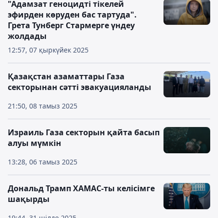
"Адамзат геноцидті тікелей
эфирден көруден бас тартуда".
Грета Тунберг Стармерге үндеу
жолдады
12:57, 07 қыркүйек 2025
Қазақстан азаматтары Газа
секторынан сәтті эвакуацияланды
21:50, 08 тамыз 2025
Израиль Газа секторын қайта басып
алуы мүмкін
13:28, 06 тамыз 2025
Дональд Трамп ХАМАС-ты келісімге
шақырды
19:44, 31 шілде 2025