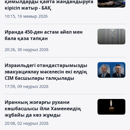
қимылдарды қайта жандандыруға
кірісіп жатыр - БАҚ
10:15, 16 мамыр 2026
Иранда 450-ден астам әйел мен
бала қаза тапқан
20:26, 30 наурыз 2026
Израильдегі отандастарымызды
эвакуациялау мәселесін екі елдің
СІМ басшылары талқылады
17:59, 09 наурыз 2026
Иранның жоғарғы рухани
көшбасшысы Әли Хаменеидің
жұбайы да көз жұмды
20:08, 02 наурыз 2026