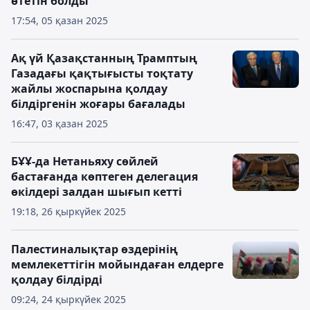
өтетін болды
17:54, 05 қазан 2025
Ақ үй Қазақстанның Трамптың
Газадағы қақтығысты тоқтату
жайлы жоспарына қолдау
білдіргенін жоғары бағалады
16:47, 03 қазан 2025
БҰҰ-да Нетаньяху сөйлей
бастағанда көптеген делегация
өкілдері залдан шығып кетті
19:18, 26 қыркүйек 2025
Палестиналықтар өздерінің
мемлекеттігін мойындаған елдерге
қолдау білдірді
09:24, 24 қыркүйек 2025